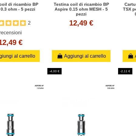
coil di ricambio BP
Testina coil di ricambio BP
Cartu
 0.3 ohm - 5 pezzi
Aspire 0.15 ohm MESH - 5
TSX pe
pezzi
12,49 €
2
recensioni
12,49 €
iungi al carrello
Aggiungi al carrello
-4,00 €
-2,11 €