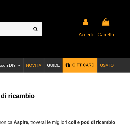
Accedi
Carrello
GIFT CARD
ssori DIY
NOVITÀ
GUIDE
USATO
 di ricambio
tronica
Aspire,
troverai le migliori
coil e pod di ricambio