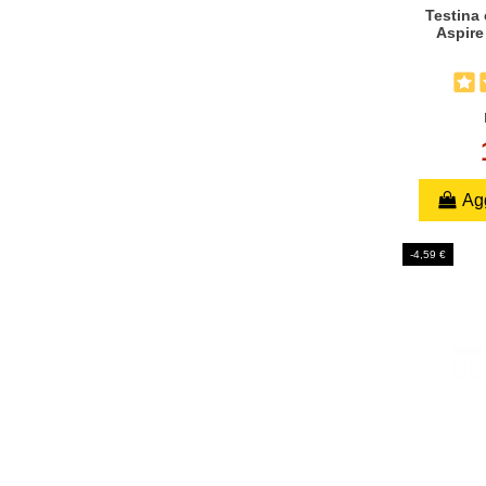
Testina 
Aspire
Agg
-4,59 €