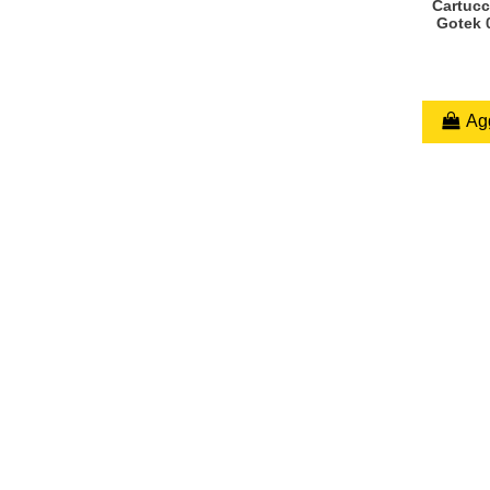
Cartucc
Gotek 0
Agg