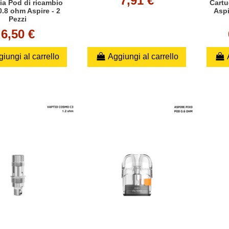
7,91 €
ia Pod di ricambio
Cartu
.8 ohm Aspire - 2
Aspi
Pezzi
6,50 €
iungi al carrello
Aggiungi al carrello