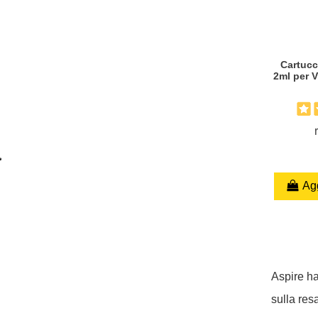
Cartucc
2ml per Vi
Agg
Aspire ha
sulla res