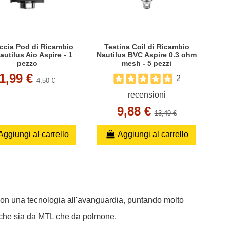
ccia Pod di Ricambio
Testina Coil di Ricambio
autilus Aio Aspire - 1
Nautilus BVC Aspire 0.3 ohm
pezzo
mesh - 5 pezzi
1,99 €
2
4,50 €
recensioni
9,88 €
13,49 €
Aggiungi al carrello
Aggiungi al carrello
 con una tecnologia all'avanguardia, puntando molto
re che sia da MTL che da polmone.