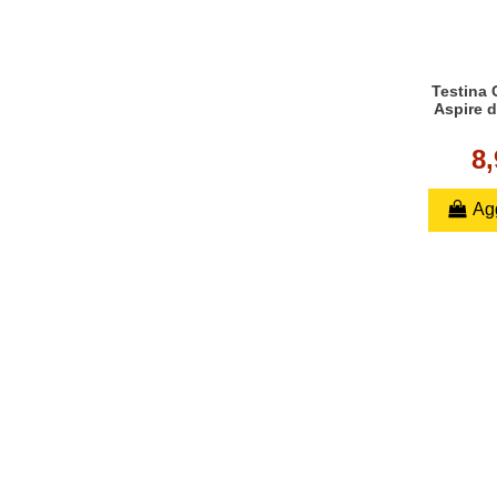
Testina 
Aspire d
8
Agg