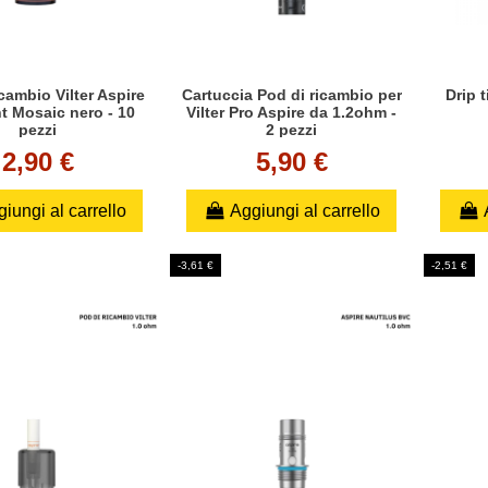
ricambio Vilter Aspire
Cartuccia Pod di ricambio per
Drip t
t Mosaic nero - 10
Vilter Pro Aspire da 1.2ohm -
pezzi
2 pezzi
2,90 €
5,90 €
iungi al carrello
Aggiungi al carrello
-3,61 €
-2,51 €