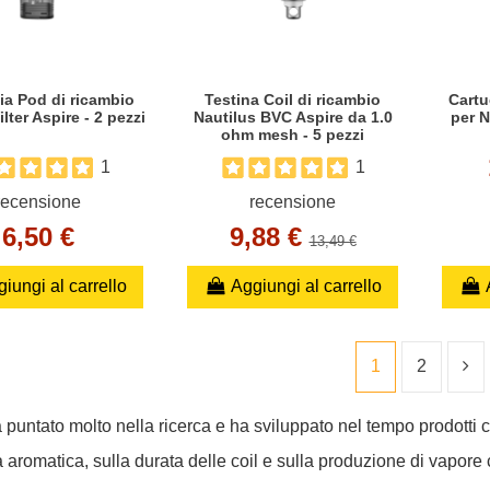
ia Pod di ricambio
Testina Coil di ricambio
Cartu
lter Aspire - 2 pezzi
Nautilus BVC Aspire da 1.0
per N
ohm mesh - 5 pezzi
1
1
recensione
recensione
6,50 €
9,88 €
13,49 €
iungi al carrello
Aggiungi al carrello
1
2
 puntato molto nella ricerca e ha sviluppato nel tempo prodotti
a aromatica, sulla durata delle coil e sulla produzione di vapo