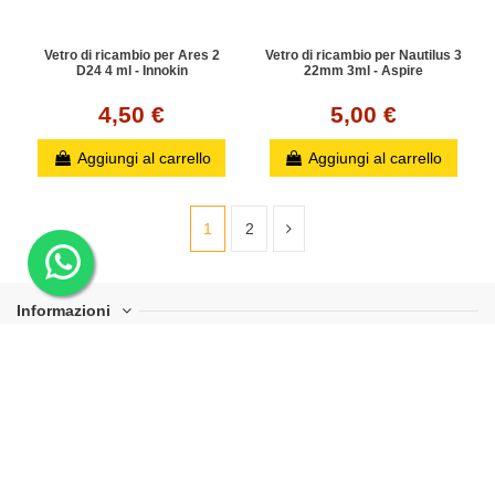
Vetro di ricambio per Ares 2
Vetro di ricambio per Nautilus 3
D24 4 ml - Innokin
22mm 3ml - Aspire
4,50 €
5,00 €
Aggiungi al carrello
Aggiungi al carrello
1
2
Informazioni
Risorse utili
Perché scegliere Mr Svapo
Contact us