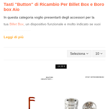
Tasti "Button" di Ricambio Per Billet Box e Boro
box Aio
In questa categoria voglio presentarti degli accessori per la
tua
Billet Box
, un dispositivo funzionale e molto indicato se vuoi
iniziare a svapare.
Leggi di più
I tasti “Button” di ricambio per Billet Box
Se vuoi rendere unica la tua Billet Box, qui abbiamo un’ ampia
Seleziona
10
scelta di
tasti di ricambio disponibili in vari formati e modelli
per rendere il tuo dispositivo completamente personalizzato.
-14,00 €
Abbiamo scelto di dare importanza anche ai tasti, perché anche
utilizzando eventuali cover o pannelli, essi rimangono comunque
visibili.
Se vorrai potrai cambiare il tasto classico nero della tua Billet con
uno in tinta con la box, oppure in combinazione con il tip oppure
totalmente in contrasto. Abbiamo inoltre scelto particolari materiali