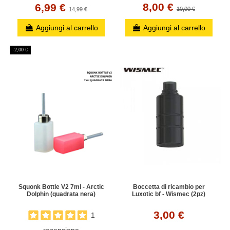
8,00 €
6,99 €
10,00 €
14,99 €
Aggiungi al carrello
Aggiungi al carrello
-2,00 €
Squonk Bottle V2 7ml - Arctic
Boccetta di ricambio per
Dolphin (quadrata nera)
Luxotic bf - Wismec (2pz)
3,00 €
1
recensione