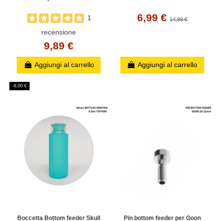
Infine troverai boccette per il refill dall'alto e i famosi
Lukkos Tab
per facilitare l'estrazione della boccetta BF.
6,99 €
1
14,99 €
recensione
9,89 €
Aggiungi al carrello
Aggiungi al carrello
-8,00 €
Boccetta Bottom feeder Skull
Pin bottom feeder per Goon