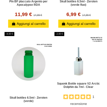
Pin BF placcato Argento per
Skull bottles 6.5ml - Zeroten
Apocalypse RDA
(verde fluo)
11,99 €
6,99 €
14,99 €
14,99 €
Aggiungi al carrello
Aggiungi al carrello
-8,00 €
-2,00 €
Squonk Bottle square V2 Arctic
Dolphin da 7ml - Clear
1
Skull bottles 6.5ml - Zeroten
(verde)
recensione