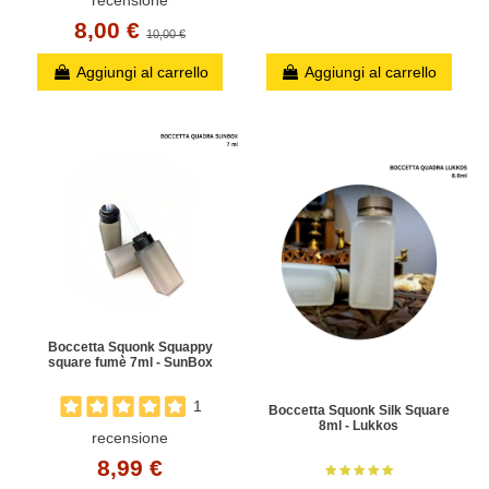
8,00 €
10,00 €
Aggiungi al carrello
Aggiungi al carrello
Boccetta Squonk Squappy
square fumè 7ml - SunBox
1
Boccetta Squonk Silk Square
8ml - Lukkos
recensione
8,99 €