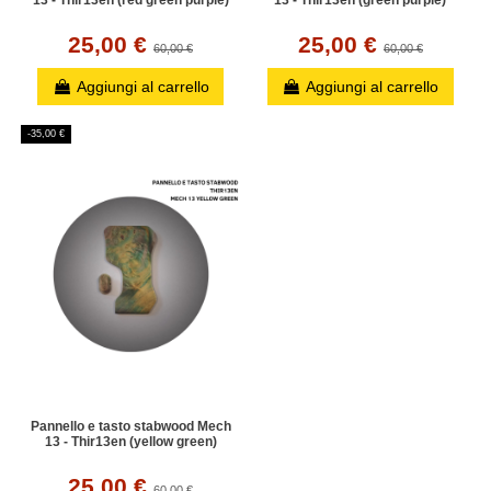
13 - Thir13en (red green purple)
13 - Thir13en (green purple)
25,00 €
25,00 €
60,00 €
60,00 €
Aggiungi al carrello
Aggiungi al carrello
-35,00 €
Pannello e tasto stabwood Mech
13 - Thir13en (yellow green)
25,00 €
60,00 €