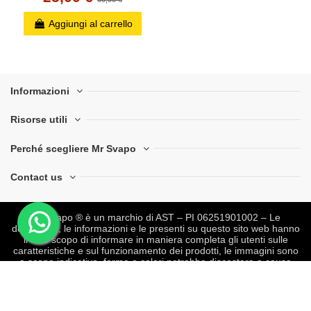
Aggiungi al carrello
Informazioni
Risorse utili
Perché scegliere Mr Svapo
Contact us
Mr Svapo ® è un marchio di AST – PI 06251901002 – Le
descrizioni, le informazioni e le presenti su questo sito web hanno
il solo scopo di informare in maniera completa gli utenti sulle
caratteristiche e sul funzionamento dei prodotti, le immagini sono
a scopo indicativo, forme e colori potrebbe discostare a causa
degli aggiornamenti del produttore (si consiglia contatto
preventivo) .
Non intendiamo in alcun modo incentivare la
vendita o l'uso di aromi, liquidi e sigarette elettroniche
. Per
maggiori informazioni o supporto sulla cessazione dal fumo è