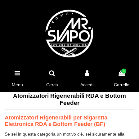
0
Menu
Cerca
Accedi
Carrello
Atomizzatori Rigenerabili RDA e Bottom
Feeder
Atomizzatori Rigenerabili per Sigaretta
Elettronica RDA e Bottom Feeder (BF)
Se sei in questa categoria un motivo c'è, sei sicuramente alla