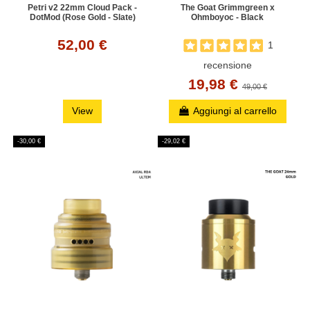
Petri v2 22mm Cloud Pack -
The Goat Grimmgreen x
DotMod (Rose Gold - Slate)
Ohmboyoc - Black
52,00 €
1
recensione
19,98 €
49,00 €
View
Aggiungi al carrello
-30,00 €
-29,02 €