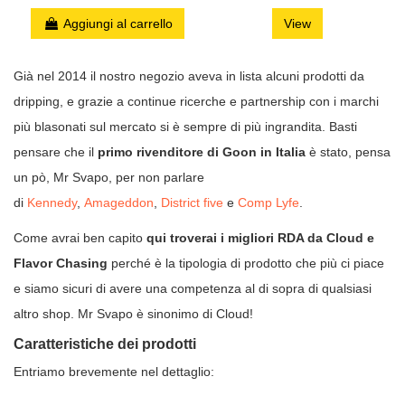
Aggiungi al carrello
View
Già nel 2014 il nostro negozio aveva in lista alcuni prodotti da
dripping, e grazie a continue ricerche e partnership con i marchi
più blasonati sul mercato si è sempre di più ingrandita. Basti
pensare che il
primo rivenditore di Goon in Italia
è stato, pensa
un pò, Mr Svapo, per non parlare
di
Kennedy
,
Amageddon
,
District five
e
Comp Lyfe
.
Come avrai ben capito
qui troverai i migliori RDA da Cloud e
Flavor Chasing
perché è la tipologia di prodotto che più ci piace
e siamo sicuri di avere una competenza al di sopra di qualsiasi
altro shop. Mr Svapo è sinonimo di Cloud!
Caratteristiche dei prodotti
Entriamo brevemente nel dettaglio: