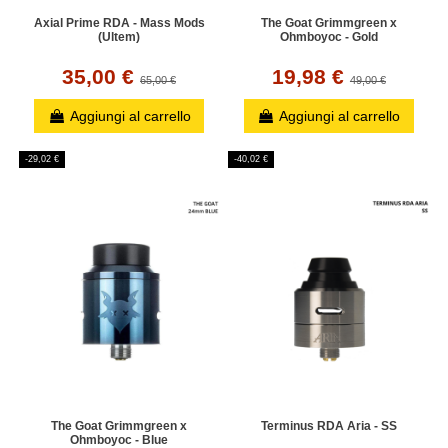
Axial Prime RDA - Mass Mods
The Goat Grimmgreen x
(Ultem)
Ohmboyoc - Gold
35,00 €
19,98 €
65,00 €
49,00 €
Aggiungi al carrello
Aggiungi al carrello
-29,02 €
-40,02 €
The Goat Grimmgreen x
Terminus RDA Aria - SS
Ohmboyoc - Blue