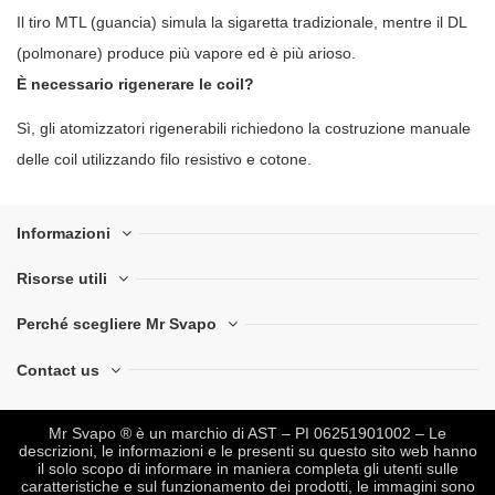
Il tiro MTL (guancia) simula la sigaretta tradizionale, mentre il DL
(polmonare) produce più vapore ed è più arioso.
È necessario rigenerare le coil?
Sì, gli atomizzatori rigenerabili richiedono la costruzione manuale
delle coil utilizzando filo resistivo e cotone.
Informazioni
Risorse utili
Perché scegliere Mr Svapo
Contact us
Mr Svapo ® è un marchio di AST – PI 06251901002 – Le
descrizioni, le informazioni e le presenti su questo sito web hanno
il solo scopo di informare in maniera completa gli utenti sulle
caratteristiche e sul funzionamento dei prodotti, le immagini sono