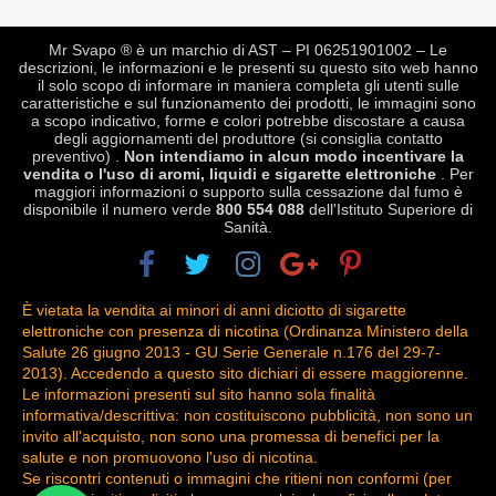
Mr Svapo ® è un marchio di AST – PI 06251901002 – Le
descrizioni, le informazioni e le presenti su questo sito web hanno
il solo scopo di informare in maniera completa gli utenti sulle
caratteristiche e sul funzionamento dei prodotti, le immagini sono
a scopo indicativo, forme e colori potrebbe discostare a causa
degli aggiornamenti del produttore (si consiglia contatto
preventivo) .
Non intendiamo in alcun modo incentivare la
vendita o l'uso di aromi, liquidi e sigarette elettroniche
. Per
maggiori informazioni o supporto sulla cessazione dal fumo è
disponibile il numero verde
800 554 088
dell'Istituto Superiore di
Sanità.
È vietata la vendita ai minori di anni diciotto di sigarette
elettroniche con presenza di nicotina (Ordinanza Ministero della
Salute 26 giugno 2013 - GU Serie Generale n.176 del 29-7-
2013). Accedendo a questo sito dichiari di essere maggiorenne.
Le informazioni presenti sul sito hanno sola finalità
informativa/descrittiva: non costituiscono pubblicità, non sono un
invito all'acquisto, non sono una promessa di benefici per la
salute e non promuovono l'uso di nicotina.
Se riscontri contenuti o immagini che ritieni non conformi (per