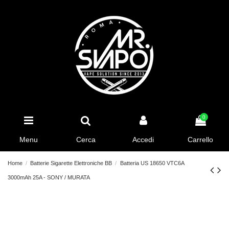
0
Menu
Cerca
Accedi
Carrello
Home
Batterie Sigarette Elettroniche BB
Batteria US 18650 VTC6A
3000mAh 25A - SONY / MURATA