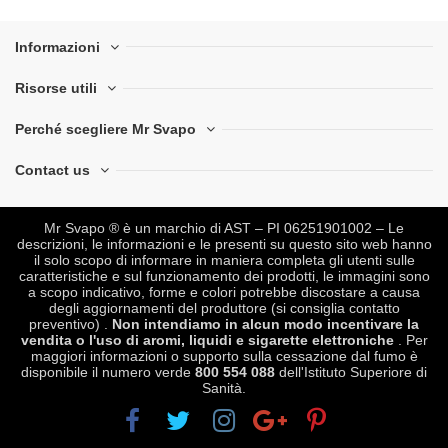
Informazioni
Risorse utili
Perché scegliere Mr Svapo
Contact us
Mr Svapo ® è un marchio di AST – PI 06251901002 – Le
descrizioni, le informazioni e le presenti su questo sito web hanno
il solo scopo di informare in maniera completa gli utenti sulle
caratteristiche e sul funzionamento dei prodotti, le immagini sono
a scopo indicativo, forme e colori potrebbe discostare a causa
degli aggiornamenti del produttore (si consiglia contatto
preventivo) .
Non intendiamo in alcun modo incentivare la
vendita o l'uso di aromi, liquidi e sigarette elettroniche
. Per
maggiori informazioni o supporto sulla cessazione dal fumo è
disponibile il numero verde
800 554 088
dell'Istituto Superiore di
Sanità.