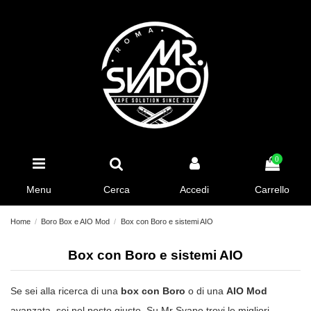
0
Menu
Cerca
Accedi
Carrello
Home
Boro Box e AIO Mod
Box con Boro e sistemi AIO
Box con Boro e sistemi AIO
Se sei alla ricerca di una
box con Boro
o di una
AIO Mod
avanzata, sei nel posto giusto. Su Mr Svapo trovi le migliori