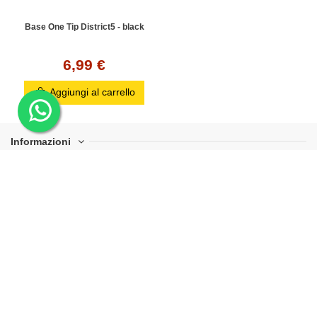
Base One Tip District5 - black
6,99 €
Aggiungi al carrello
Informazioni
Risorse utili
Perché scegliere Mr Svapo
Contact us
Mr Svapo ® è un marchio di AST – PI 06251901002 – Le
descrizioni, le informazioni e le presenti su questo sito web hanno
il solo scopo di informare in maniera completa gli utenti sulle
caratteristiche e sul funzionamento dei prodotti, le immagini sono
a scopo indicativo, forme e colori potrebbe discostare a causa