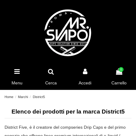
0
Menu
Cerca
Accedi
Carrello
Home
Marchi
District5
Elenco dei prodotti per la marca District5
District Five, è il creatore del compseries Drip Caps e del primo
negozio che offrono linee premium internazionali di e-liquid /