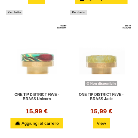
Pacchetto
Pacchetto
Non disponibile
ONE TIP DISTRICT F5VE -
ONE TIP DISTRICT F5VE -
BRASS Unicorn
BRASS Jade
15,99 €
15,99 €
Aggiungi al carrello
View