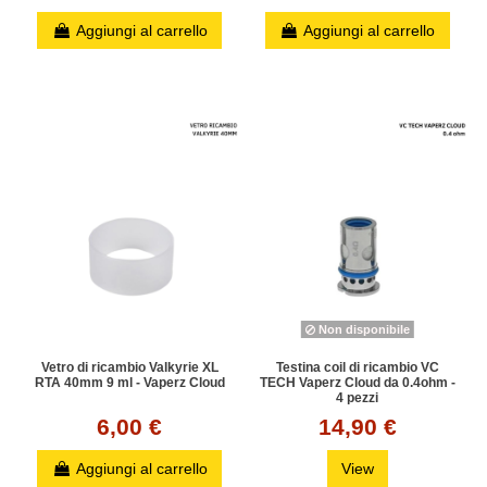
Aggiungi al carrello
Aggiungi al carrello
Non disponibile
Vetro di ricambio Valkyrie XL
Testina coil di ricambio VC
RTA 40mm 9 ml - Vaperz Cloud
TECH Vaperz Cloud da 0.4ohm -
4 pezzi
6,00 €
14,90 €
Aggiungi al carrello
View