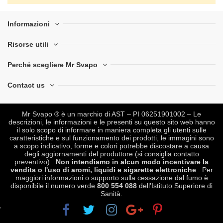
Informazioni
Risorse utili
Perché scegliere Mr Svapo
Contact us
Mr Svapo ® è un marchio di AST – PI 06251901002 – Le
descrizioni, le informazioni e le presenti su questo sito web hanno
il solo scopo di informare in maniera completa gli utenti sulle
caratteristiche e sul funzionamento dei prodotti, le immagini sono
a scopo indicativo, forme e colori potrebbe discostare a causa
degli aggiornamenti del produttore (si consiglia contatto
preventivo) .
Non intendiamo in alcun modo incentivare la
vendita o l'uso di aromi, liquidi e sigarette elettroniche
. Per
maggiori informazioni o supporto sulla cessazione dal fumo è
disponibile il numero verde
800 554 088
dell'Istituto Superiore di
Sanità.