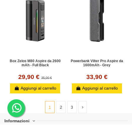
Box Zelos M80 Aspire da 2600
Powerbank Vilter Pro Aspire da
mAh - Full Black
1600mAh - Grey
29,90 €
33,90 €
35,00 €
Aggiungi al carrello
Aggiungi al carrello
1
2
3
Informazioni