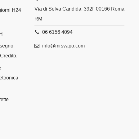
Via di Selva Candida, 392f, 00166 Roma
 giorni H24
RM
06 6156 4094
4H
info@mrsvapo.com
ssegno,
 Credito.
e
ettronica
ette