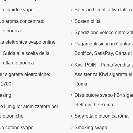
tuo liquido svapo
Servizio Clienti attivo tutti i
 tuo aroma concentrato
Sostenibilità
elettronica
Spedizione veloce entro 2
tta elettronica svapo online
Pagamenti sicuri in Contra
t: Guida alla scelta della
Bonifico, SatisPay, Carta di
retta elettronica
Kiwi POINT Punto Vendita 
er sigarette elettroniche:
Assistenza Kiwi sigaretta el
21700
Roma
asing
Distributore svapo h24 sigar
elettroniche Roma
e il miglior atomizzatore per
elettroniche
Sigaretta elettronica roma
 tuo cotone svapo
Smoking svapo