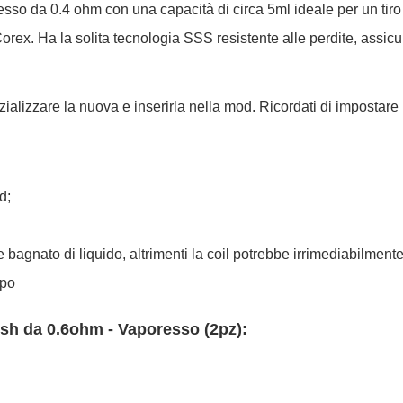
esso
da
0.4 ohm
con una capacità di circa 5ml ideale per un tir
rex. Ha la solita tecnologia SSS resistente alle perdite, assi
nizializzare la nuova e inserirla nella mod. Ricordati di impostare 
d;
bagnato di liquido, altrimenti la coil potrebbe irrimediabilmente
apo
sh da 0.6ohm - Vaporesso (2pz):