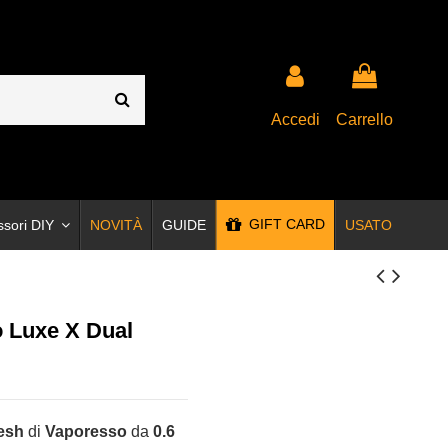
Accedi
Carrello
GIFT CARD
ssori DIY
NOVITÀ
GUIDE
USATO
o Luxe X Dual
esh
di
Vaporesso
da
0.6