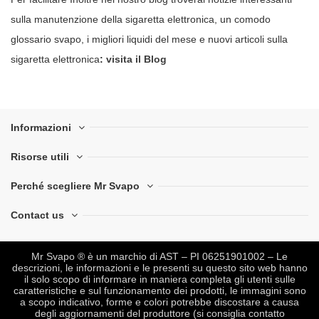
sulla manutenzione della sigaretta elettronica, un comodo
glossario svapo, i migliori liquidi del mese e nuovi articoli sulla
sigaretta elettronica
:
visita il Blog
Informazioni
Risorse utili
Perché scegliere Mr Svapo
Contact us
Mr Svapo ® è un marchio di AST – PI 06251901002 – Le
descrizioni, le informazioni e le presenti su questo sito web hanno
il solo scopo di informare in maniera completa gli utenti sulle
caratteristiche e sul funzionamento dei prodotti, le immagini sono
a scopo indicativo, forme e colori potrebbe discostare a causa
degli aggiornamenti del produttore (si consiglia contatto