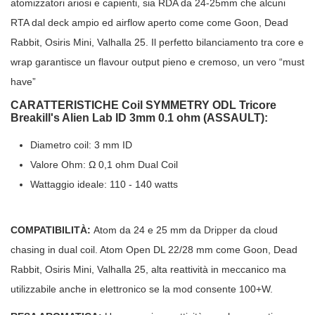
atomizzatori ariosi e capienti, sia RDA da 24-25mm che alcuni
RTA dal deck ampio ed airflow aperto come come Goon, Dead
Rabbit, Osiris Mini, Valhalla 25. Il perfetto bilanciamento tra core e
wrap garantisce un flavour output pieno e cremoso, un vero “must
have”
CARATTERISTICHE Coil SYMMETRY ODL Tricore
Breakill's Alien Lab ID 3mm 0.1 ohm (ASSAULT):
Diametro coil: 3 mm ID
Valore Ohm: Ω 0,1 ohm Dual Coil
Wattaggio ideale: 110 - 140 watts
COMPATIBILITÀ:
Atom da 24 e 25 mm da
Dripper
da cloud
chasing in dual coil. Atom Open DL 22/28 mm come Goon, Dead
Rabbit, Osiris Mini, Valhalla 25, alta reattività in meccanico ma
utilizzabile anche in elettronico se la mod consente 100+W.