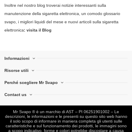
Inoltre nel nostro blog troverai notizie interessanti sulla
manutenzione della sigaretta elettronica, un comodo glossario
svapo, i migliori liquidi del mese e nuovi articoli sulla sigaretta
elettronica
:
visita il Blog
Informazioni
Risorse utili
Perché scegliere Mr Svapo
Contact us
Mr Svapo ® è un marchio di AST – PI 06251901002 – Le
descrizioni, le informazioni e le presenti su questo sito web hanno
il solo scopo di informare in maniera completa gli utenti sulle
caratteristiche e sul funzionamento dei prodotti, le immagini sono
a scopo indicativo, forme e colori potrebbe discostare a causa