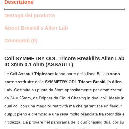
Descrizione
Dettagli del prodotto
About Breakill's Alien Lab
Commenti (0)
Coil SYMMETRY ODL Tricore Breakill's Alien Lab
ID 3mm 0.1 ohm (ASSAULT)
Le Coil
Assault Triplecore
fanno parte della linea
Bullets
sono
state sostituite
dalle
SYMMETRY ODL Tricore Breakill's Alien
Lab
. Costruite su punta da 3mm appositamente per atomizzatori
da 24 e 25mm, da
Dripper
da Cloud Chasing in dual coil. Ideale in
dual coil con una maggior reattività ma che garantisce un flavour
output pieno e cremoso e una resa molto bilanciata tra rotondità e
nitidezza. Da provare nel panorama del cloud chasing dual coil su