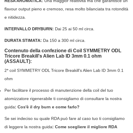
RESA AROMATICA:
Una maggior reattività ma che garantisce un
flavour output pieno e cremoso, resa molto bilanciata tra rotondità
e nitidezza.
INTERVALLO DRYBURN:
Dai 25 ai 50 ml circa.
DURATA STIMATA:
Da 150 a 300 ml circa.
Contenuto della confezione di Coil SYMMETRY ODL
Tricore Breakill's Alien Lab ID 3mm 0.1 ohm
(ASSAULT):
2* coil SYMMETRY ODL Tricore Breakill's Alien Lab ID 3mm 0.1
ohm
Per facilitare il processo di manutenzione della coil del tuo
atomizzatore rigenerabile ti consigliamo di consultare la nostra
guida
:
Cos'è il dry burn e come farlo?
Se sei indeciso su quale RDA può fare al caso tuo ti consigliamo
di leggere la nostra guida
:
Come scegliere il migliore RDA