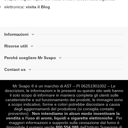
elettronica
:
visita il Blog
Informazioni
Risorse utili
Perché scegliere Mr Svapo
Contact us
Mr Svapo ® è un marchio di AST – PI 06251901002 – Le
descrizioni, le informazioni e le presenti su questo sito web hanno
il solo scopo di informare in maniera completa gli utenti sulle
caratteristiche e sul funzionamento dei prodotti, le immagini sono
a scopo indicativo, forme e colori potrebbe discostare a causa
degli aggiornamenti del produttore (si consiglia contatto
preventivo) .
Non intendiamo in alcun modo incentivare la
vendita o l'uso di aromi, liquidi e sigarette elettroniche
. Per
maggiori informazioni o supporto sulla cessazione dal fumo è
disponibile il numero verde
800 554 088
dell'Istituto Superiore di