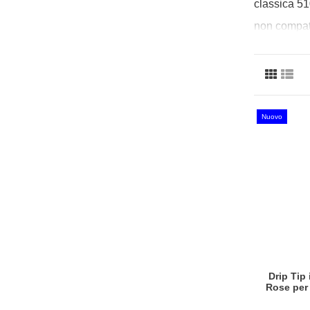
classica 51
non compati
Nuovo
Drip Tip
Rose per 