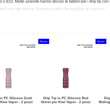
0 o 810. Molte aziende hanno deciso di fabbricare i drip tip con
bili con altri device. Qui trovi quello che può fare al caso tuo
Nuovo
Nuovo
 in PC Silicone Gold
Drip Tip in PC Silicone Red
Dri
Kiwi Vapor - 2 pezzi
Velvet per Kiwi Vapor - 2 pezzi
Midnig