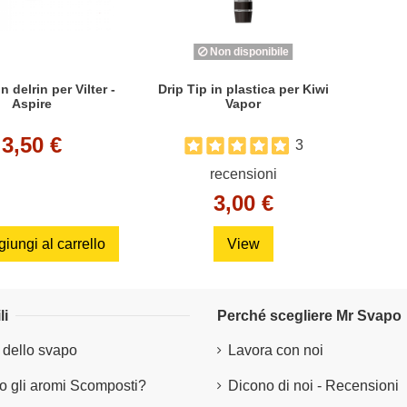
Non disponibile
in delrin per Vilter -
Drip Tip in plastica per Kiwi
Aspire
Vapor
3,50 €
3
recensioni
3,00 €
iungi al carrello
View
li
Perché scegliere Mr Svapo
 dello svapo
Lavora con noi
 gli aromi Scomposti?
Dicono di noi - Recensioni