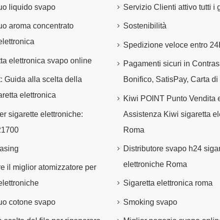
tuo liquido svapo
Servizio Clienti attivo tutti i
 tuo aroma concentrato
Sostenibilità
elettronica
Spedizione veloce entro 2
tta elettronica svapo online
Pagamenti sicuri in Contra
t: Guida alla scelta della
Bonifico, SatisPay, Carta di
retta elettronica
Kiwi POINT Punto Vendita 
er sigarette elettroniche:
Assistenza Kiwi sigaretta el
21700
Roma
asing
Distributore svapo h24 sigar
elettroniche Roma
e il miglior atomizzatore per
elettroniche
Sigaretta elettronica roma
 tuo cotone svapo
Smoking svapo