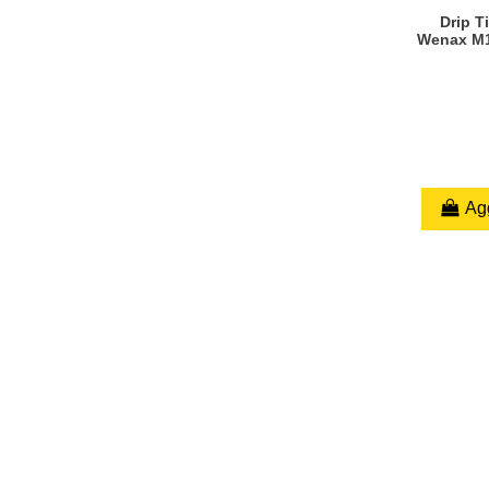
Drip T
Wenax M1
Agg