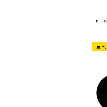
Drip T
Agg