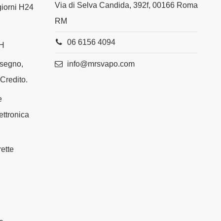
Via di Selva Candida, 392f, 00166 Roma
 giorni H24
RM
06 6156 4094
4H
info@mrsvapo.com
ssegno,
 Credito.
e
ettronica
ette