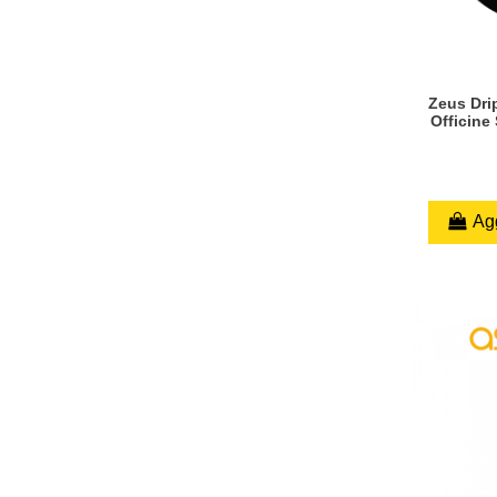
Zeus Drip
Officine 
Agg