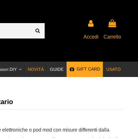
Accedi
Carrello
GIFT CARD
ssori DIY
NOVITÀ
GUIDE
USATO
tario
e elettroniche o pod mod con misure differenti dalla