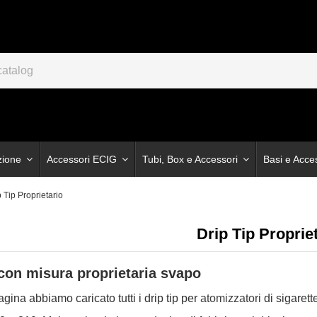
zione
Accessori ECIG
Tubi, Box e Accessori
Basi e Acce
p Tip Proprietario
Drip Tip Proprie
 con misura proprietaria svapo
gina abbiamo caricato tutti i drip tip per
atomizzatori
di sigarett