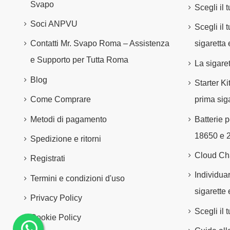
Svapo
Scegli il 
Soci ANPVU
Scegli il
Contatti Mr. Svapo Roma – Assistenza
sigaretta 
e Supporto per Tutta Roma
La sigare
Blog
Starter Ki
Come Comprare
prima siga
Metodi di pagamento
Batterie p
18650 e 
Spedizione e ritorni
Cloud Ch
Registrati
Individuar
Termini e condizioni d'uso
sigarette 
Privacy Policy
Scegli il
Cookie Policy