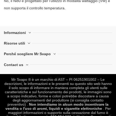
No, il Ni80 è progettato per l’utilizzo in modalità wattaggio (VW) e
non supporta il controllo temperatura.
Informazioni
Risorse utili
Perché scegliere Mr Svapo
Contact us
Mr Svapo ® è un marchio di AST – PI 06251901002 – Le
descrizioni, le informazioni e le presenti su questo sito web hanno
il solo scopo di informare in maniera completa gli utenti sulle
caratteristiche e sul funzionamento dei prodotti, le immagini sono
a scopo indicativo, forme e colori potrebbe discostare a causa
degli aggiornamenti del produttore (si consiglia contatto
preventivo) .
Non intendiamo in alcun modo incentivare la
vendita o l'uso di aromi, liquidi e sigarette elettroniche
. Per
maggiori informazioni o supporto sulla cessazione dal fumo è