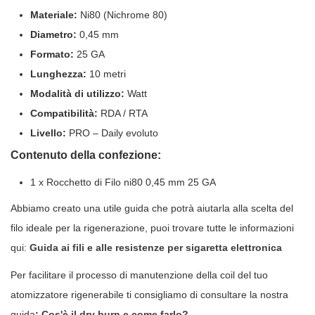
Materiale:
Ni80 (Nichrome 80)
Diametro:
0,45 mm
Formato:
25 GA
Lunghezza:
10 metri
Modalità di utilizzo:
Watt
Compatibilità:
RDA / RTA
Livello:
PRO – Daily evoluto
Contenuto della confezione:
1 x Rocchetto di Filo ni80 0,45 mm 25 GA
Abbiamo creato una utile guida che potrà aiutarla alla scelta del
filo ideale per la rigenerazione, puoi trovare tutte le informazioni
qui:
Guida ai fili e alle resistenze per sigaretta elettronica
Per facilitare il processo di manutenzione della coil del tuo
atomizzatore rigenerabile ti consigliamo di consultare la nostra
guida
:
Cos'è il dry burn e come farlo?