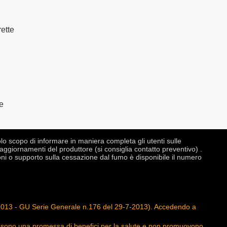
ette
e
o scopo di informare in maniera completa gli utenti sulle
aggiornamenti del produttore (si consiglia contatto preventivo) .
ni o supporto sulla cessazione dal fumo è disponibile il numero
gno 2013 - GU Serie Generale n.176 del 29-7-2013). Accedendo a
 non sono una promessa di benefici per la salute e non promuovono