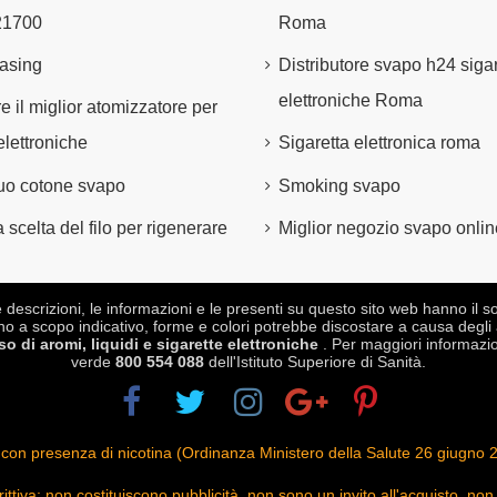
21700
Roma
asing
Distributore svapo h24 sigar
elettroniche Roma
e il miglior atomizzatore per
elettroniche
Sigaretta elettronica roma
 tuo cotone svapo
Smoking svapo
 scelta del filo per rigenerare
Miglior negozio svapo onlin
crizioni, le informazioni e le presenti su questo sito web hanno il sol
no a scopo indicativo, forme e colori potrebbe discostare a causa degli 
 di aromi, liquidi e sigarette elettroniche
. Per maggiori informazio
verde
800 554 088
dell'Istituto Superiore di Sanità.
niche con presenza di nicotina (Ordinanza Ministero della Salute 26 giu
crittiva: non costituiscono pubblicità, non sono un invito all'acquisto,