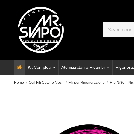
Kit Completi
Atomizzatori e Ricambi
Rigenera
Home
Coil Fili Cotone Mesh
Fili per Rigenerazione
Filo Ni80 – Ni