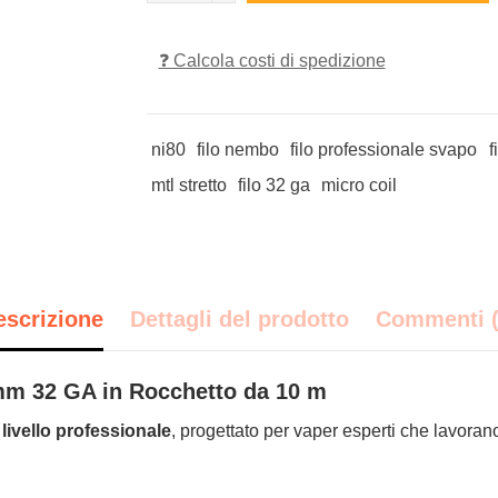
❓ Calcola costi di spedizione
ni80
filo nembo
filo professionale svapo
f
mtl stretto
filo 32 ga
micro coil
escrizione
Dettagli del prodotto
Commenti (
mm 32 GA in Rocchetto da 10 m
i
livello professionale
, progettato per vaper esperti che lavor