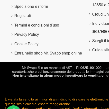
18650 e 
Spedizione e ritorni
Cloud Ch
Registrati
Individuar
Termini e condizioni d'uso
sigarette 
Privacy Policy
Scegli il
Cookie Policy
Guida alla
Entra nello shop Mr. Svapo shop online
Mr Svapo ® è un marchio di AST – PI 06251901002 – Le des
caratteristiche e sul funzionamento dei prodotti, le immagini so
Non intendiamo in alcun modo incentivare la vendita o l'uso
È vietata la vendita ai minori di anni diciotto di sigarette elettro
questo sito dichiari di essere maggiorenne.
Le informazioni presenti sul sito hanno sola finalità informativa/des