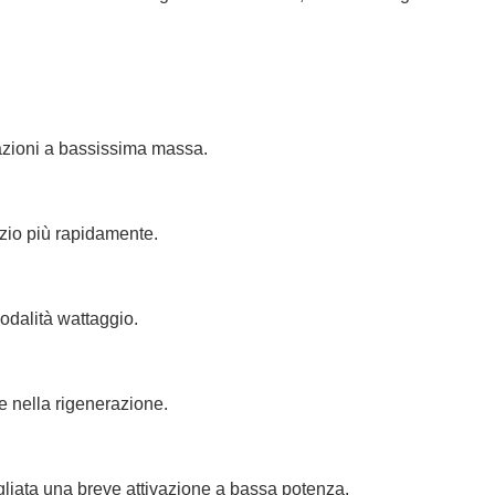
razioni a bassissima massa.
izio più rapidamente.
modalità wattaggio.
e nella rigenerazione.
igliata una breve attivazione a bassa potenza.