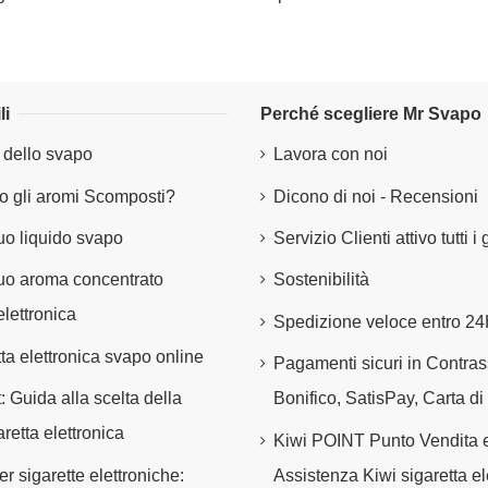
li
Perché scegliere Mr Svapo
 dello svapo
Lavora con noi
 gli aromi Scomposti?
Dicono di noi - Recensioni
tuo liquido svapo
Servizio Clienti attivo tutti i
 tuo aroma concentrato
Sostenibilità
elettronica
Spedizione veloce entro 2
tta elettronica svapo online
Pagamenti sicuri in Contra
t: Guida alla scelta della
Bonifico, SatisPay, Carta di
retta elettronica
Kiwi POINT Punto Vendita 
er sigarette elettroniche:
Assistenza Kiwi sigaretta el