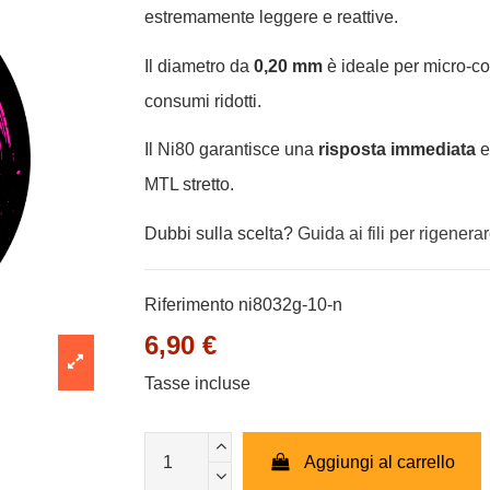
estremamente leggere e reattive.
Il diametro da
0,20 mm
è ideale per micro-c
consumi ridotti.
Il Ni80 garantisce una
risposta immediata
e
MTL stretto.
Dubbi sulla scelta?
Guida ai fili per rigenera
Riferimento
ni8032g-10-n
6,90 €
Tasse incluse
Aggiungi al carrello