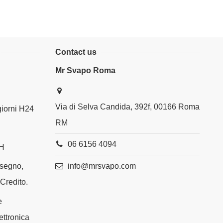
Contact us
Mr Svapo Roma
Via di Selva Candida, 392f, 00166 Roma
 giorni H24
RM
06 6156 4094
4H
info@mrsvapo.com
ssegno,
 Credito.
e
ettronica