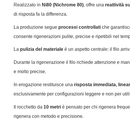
Realizzato in
Ni80 (Nichrome 80)
, offre una
reattività s
di risposta fa la differenza.
La produzione segue
processi controllati
che garantisco
consente rigenerazioni pulite, precise e ripetibili nel tem
La
pulizia del materiale
è un aspetto centrale: il filo ar
Durante la rigenerazione il filo richiede attenzione e ma
e molto precise.
In erogazione restituisce una
risposta immediata, linear
esclusivamente per configurazioni leggere e non per utiliz
Il rocchetto da
10 metri
è pensato per chi rigenera freque
rigenera con metodo e precisione.