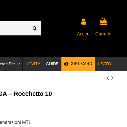
Accedi
Carrello
GIFT CARD
ssori DIY
NOVITÀ
GUIDE
USATO
GA – Rocchetto 10
generazioni MTL