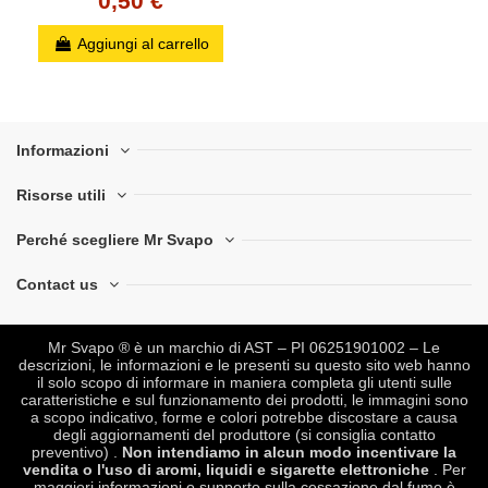
0,50 €
Aggiungi al carrello
Informazioni
Risorse utili
Perché scegliere Mr Svapo
Contact us
Mr Svapo ® è un marchio di AST – PI 06251901002 – Le
descrizioni, le informazioni e le presenti su questo sito web hanno
il solo scopo di informare in maniera completa gli utenti sulle
caratteristiche e sul funzionamento dei prodotti, le immagini sono
a scopo indicativo, forme e colori potrebbe discostare a causa
degli aggiornamenti del produttore (si consiglia contatto
preventivo) .
Non intendiamo in alcun modo incentivare la
vendita o l'uso di aromi, liquidi e sigarette elettroniche
. Per
maggiori informazioni o supporto sulla cessazione dal fumo è