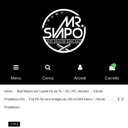
0
Menu
Cerca
Accedi
Carrello
Home
Basi Neutre per Liquidi Fai da Te – VG, PG, Nicotina
Glicole
Propilenico PG
Full PG 50 ml in bottiglia da 120 ml DEA Flavor - Glicole
Propilenico
-1,60 €