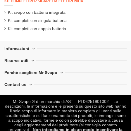
KIT COMPLETI PER SIGARETTA ELETTRONICA
Kit svapo con batteria integrata
Kit completi con singola batteria
Kit completi con doppia batteria
Informazioni
Risorse utili
Perché scegliere Mr Svapo
Contact us
Mr Svapo ® è un marchio di AST – PI 06251901002 – Le
descrizioni, le informazioni e le presenti su questo sito web hanno
il solo scopo di informare in maniera completa gli utenti sulle
caratteristiche e sul funzionamento dei prodotti, le immagini sono
a scopo indicativo, forme e colori potrebbe discostare a causa
degli aggiornamenti del produttore (si consiglia contatto
preventivo) .
Non intendiamo in alcun modo incentivare la