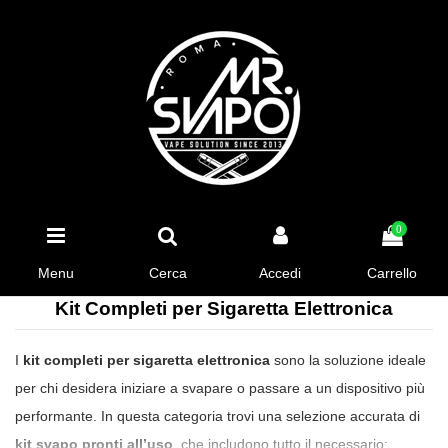
0
Menu
Cerca
Accedi
Carrello
Kit Completi per Sigaretta Elettronica
I
kit completi per sigaretta elettronica
sono la soluzione ideale
per chi desidera iniziare a svapare o passare a un dispositivo più
performante. In questa categoria trovi una selezione accurata di
kit svapo pronti all’uso
, che includono tutto il necessario: