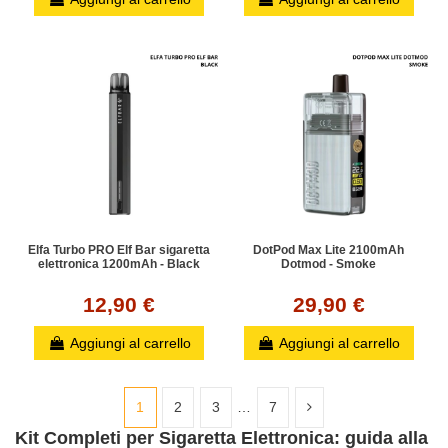
Elfa Turbo PRO Elf Bar sigaretta
DotPod Max Lite 2100mAh
elettronica 1200mAh - Black
Dotmod - Smoke
12,90 €
29,90 €
Aggiungi al carrello
Aggiungi al carrello
1
2
3
…
7
Kit Completi per Sigaretta Elettronica: guida alla