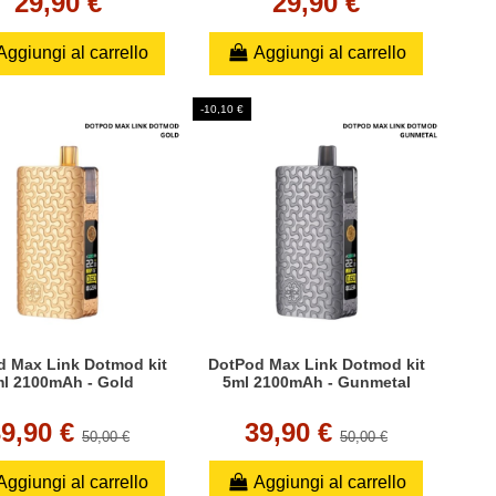
29,90 €
29,90 €
Aggiungi al carrello
Aggiungi al carrello
-10,10 €
 Max Link Dotmod kit
DotPod Max Link Dotmod kit
l 2100mAh - Gold
5ml 2100mAh - Gunmetal
39,90 €
39,90 €
50,00 €
50,00 €
Aggiungi al carrello
Aggiungi al carrello