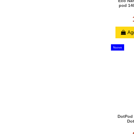
Eco Na
pod 14
Agg
Nuovo
DotPod 
Dot