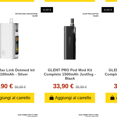
-6,00 €
-6,00 €
ax Link Dotmod kit
GLENT PRO Pod Mod Kit
GLEN
100mAh - Silver
Completo 1500mAh Justfog -
Comple
Black
,90 €
33,90 €
50,00 €
39,90 €
iungi al carrello
Aggiungi al carrello