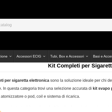
zione
Accessori ECIG
Tubi, Box e Accessori
Basi e Acce
Kit Completi per Sigarett
ti per sigaretta elettronica
sono la soluzione ideale per chi de
. In questa categoria trovi una selezione accurata di
kit svapo 
 atomizzatore o pod, coil e sistema di ricarica.
po
trovi
starter kit
,
pod mod
e
kit sub-ohm
adatti sia ai principi