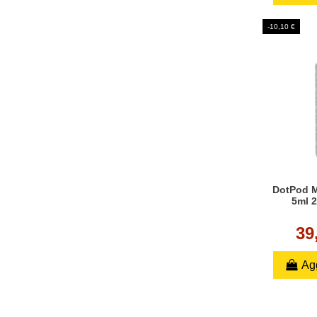
-10,10 €
DotPod M
5ml 2
39
Agg