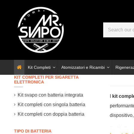
Kit Completi
Atomizzatori e Ricambi
Rigenera
KIT COMPLETI PER SIGARETTA
ELETTRONICA
Kit svapo con batteria integrata
I
kit comple
Kit completi con singola batteria
performante
Kit completi con doppia batteria
dispositivo,
Su
Mr Sva
TIPO DI BATTERIA