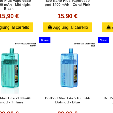
no Plus Vaporesso
Eco Nano Plus Vaporesso
00 mAh - Midnight
pod 1400 mAh - Coral Pink
Black
15,90 €
15,90 €
iungi al carrello
Aggiungi al carrello
Nuovo
Nuovo
Max Lite 2100mAh
DotPod Max Lite 2100mAh
DotP
mod - Tiffany
Dotmod - Blue