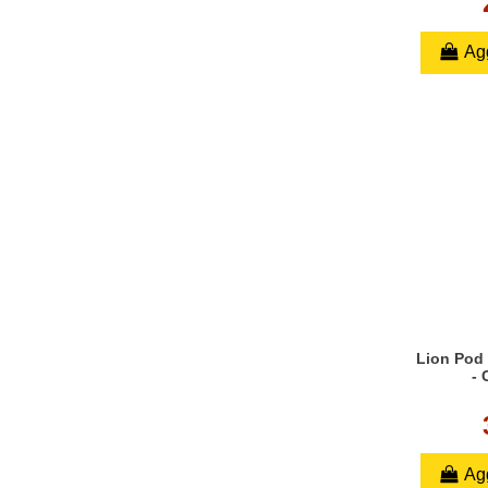
Agg
Lion Pod
- 
Agg