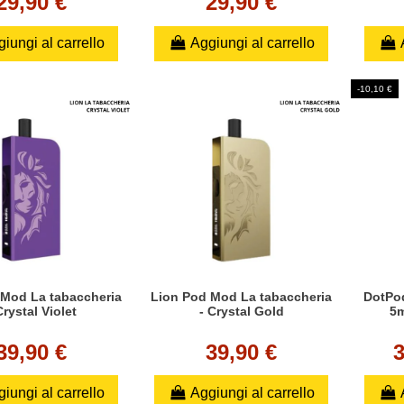
29,90 €
29,90 €
iungi al carrello
Aggiungi al carrello
-10,10 €
 Mod La tabaccheria
Lion Pod Mod La tabaccheria
DotPod
Crystal Violet
- Crystal Gold
5m
39,90 €
39,90 €
iungi al carrello
Aggiungi al carrello