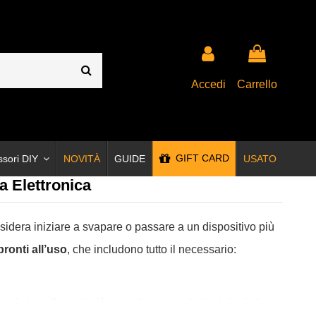
Accedi
Carrello
GIFT CARD
ssori DIY
NOVITÀ
GUIDE
USATO
a Elettronica
sidera iniziare a svapare o passare a un dispositivo più
pronti all’uso
, che includono tutto il necessario:
anti sia agli utenti più esperti, con prodotti originali dei