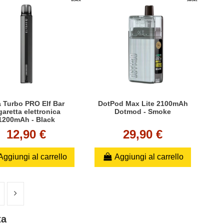
a Turbo PRO Elf Bar
DotPod Max Lite 2100mAh
garetta elettronica
Dotmod - Smoke
1200mAh - Black
12,90 €
29,90 €
Aggiungi al carrello
Aggiungi al carrello
ta