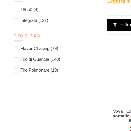
Leggi di p
migliori bra
18650
(4)
Integrata
(121)
Filtro
TIPO DI TIRO
Flavor Chasing
(79)
Tiro di Guancia
(140)
Tiro Polmonare
(19)
Vova+ Ex
portatile
- 