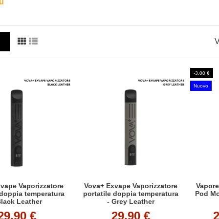
iù
nd del settore. Scegli il kit più adatto alle tue esigenze e inizia 
V
-3,00 €
Nuovo
vape Vaporizzatore
Vova+ Exvape Vaporizzatore
Vapor
 doppia temperatura
portatile doppia temperatura
Pod Mod
Black Leather
- Grey Leather
29,90 €
29,90 €