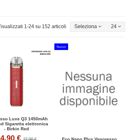
subito a svapare.
isualizzati 1-24 su 152 articoli
Seleziona
24
Nuovo
esso Luxe Q3 1450mAh
 Sigaretta elettronica
- Birkin Red
24,90 €
Eco Nano Plus Vaporesso
27,90 €