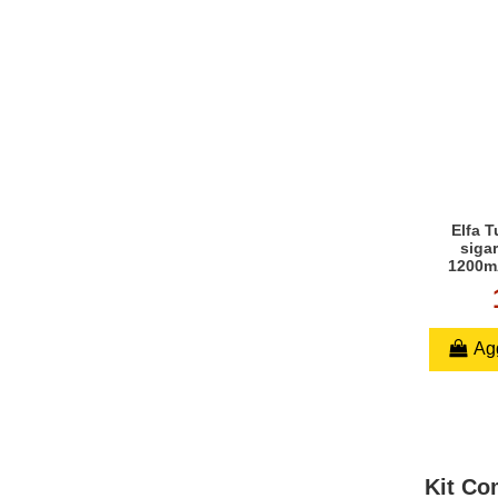
Elfa T
sigar
1200mA
Agg
Kit Com