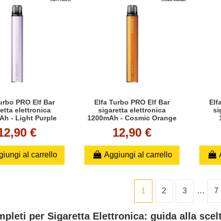
urbo PRO Elf Bar
Elfa Turbo PRO Elf Bar
Elf
etta elettronica
sigaretta elettronica
si
h - Light Purple
1200mAh - Cosmic Orange
12,90 €
12,90 €
iungi al carrello
Aggiungi al carrello
1
2
3
…
7
pleti per Sigaretta Elettronica: guida alla scel