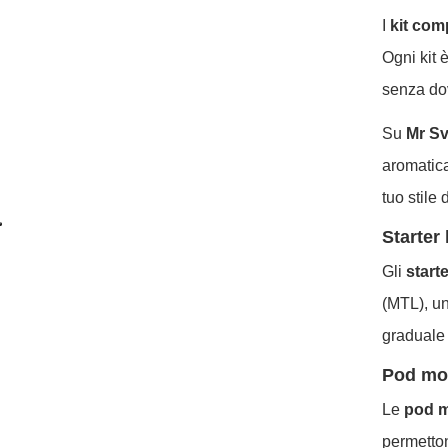
I
kit comp
Ogni kit 
senza dov
Su
Mr S
aromatica
tuo stile 
Starter 
Gli
starte
(MTL), un
graduale 
Pod mod
Le
pod 
permetton