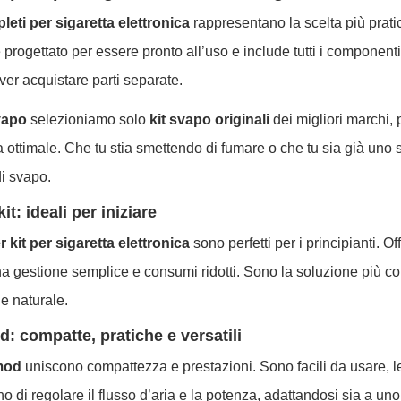
leti per sigaretta elettronica
rappresentano la scelta più prati
è progettato per essere pronto all’uso e include tutti i componen
er acquistare parti separate.
vapo
selezioniamo solo
kit svapo originali
dei migliori marchi, p
 ottimale. Che tu stia smettendo di fumare o che tu sia già uno sv
di svapo.
kit: ideali per iniziare
r kit per sigaretta elettronica
sono perfetti per i principianti. Of
a gestione semplice e consumi ridotti. Sono la soluzione più co
e naturale.
: compatte, pratiche e versatili
mod
uniscono compattezza e prestazioni. Sono facili da usare, leg
o di regolare il flusso d’aria e la potenza, adattandosi sia a 