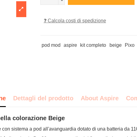
❓ Calcola costi di spedizione
pod mod
aspire
kit completo
beige
Pixo
ne
Dettagli del prodotto
About Aspire
Com
lla colorazione Beige
e con sistema a pod all'avanguardia dotato di una batteria da 11