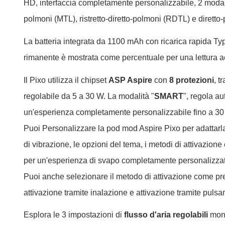
HD, interfaccia completamente personalizzabile, 2 modalità
polmoni (MTL), ristretto-diretto-polmoni (RDTL) e diretto
La batteria integrata da 1100 mAh con ricarica rapida Typ
rimanente è mostrata come percentuale per una lettura a
Il Pixo utilizza il chipset
ASP Aspire
con
8 protezioni
, t
regolabile da 5 a 30 W. La modalità "
SMART
", regola a
un'esperienza completamente personalizzabile fino a 30 W
Puoi Personalizzare la pod mod Aspire Pixo per adattarla 
di vibrazione, le opzioni del tema, i metodi di attivazione
per un'esperienza di svapo completamente personalizzata c
Puoi anche selezionare il metodo di attivazione come prefe
attivazione tramite inalazione e attivazione tramite pulsa
Esplora le 3 impostazioni di
flusso d'aria
regolabili
mont