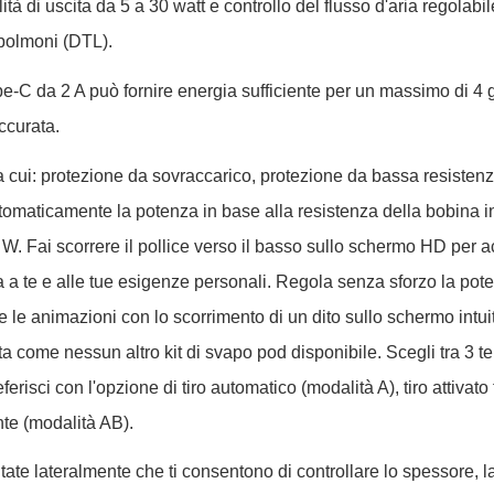
 di uscita da 5 a 30 watt e controllo del flusso d'aria regolabil
-polmoni (DTL).
e-C da 2 A può fornire energia sufficiente per un massimo di 4 gi
ccurata.
ra cui: protezione da sovraccarico, protezione da bassa resistenz
utomaticamente la potenza in base alla resistenza della bobina i
. Fai scorrere il pollice verso il basso sullo schermo HD per a
a te e alle tue esigenze personali. Regola senza sforzo la pote
 e le animazioni con lo scorrimento di un dito sullo schermo intui
ome nessun altro kit di svapo pod disponibile. Scegli tra 3 temi
risci con l'opzione di tiro automatico (modalità A), tiro attiva
nte (modalità AB).
ate lateralmente che ti consentono di controllare lo spessore, la