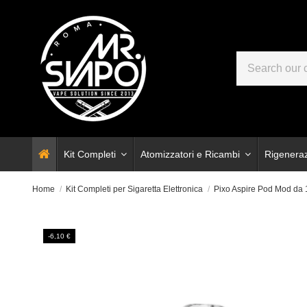
Kit Completi
Atomizzatori e Ricambi
Rigenera
Home
Kit Completi per Sigaretta Elettronica
Pixo Aspire Pod Mod da
-6,10 €