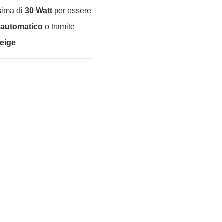
sima di
30 Watt
per essere
o automatico
o tramite
eige