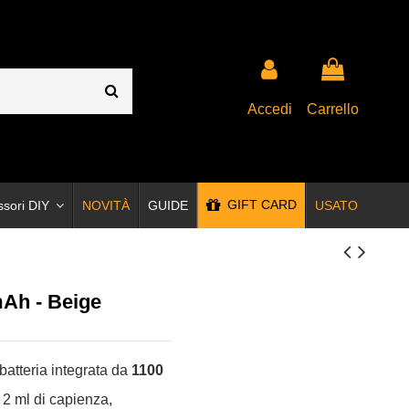
Accedi
Carrello
GIFT CARD
ssori DIY
NOVITÀ
GUIDE
USATO
Ah - Beige
atteria integrata da
1100
 2 ml di capienza,