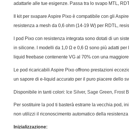
adattarle alle tue esigenze. Passa tra lo svapo MTL, RD
Il kit per svapare Aspire Pixo è compatibile con gli Aspir
resistenza a mesh da 0,6 ohm (14-19 W) per RDTL, resis
I pod Pixo con resistenza integrata sono dotati di un sis
in silicone. I modelli da 1,0 Ω e 0,6 Ω sono più adatti per
liquid freebase contenente VG al 70% con una maggiore p
Le pod ricaricabili Aspire Pixo offrono prestazioni eccez
un sapore di e-liquid accurato per il puro piacere dello s
Disponibile in tanti colori:
Ice Silver
,
Sage Green
,
Frost 
Per sostituire la
pod
ti basterà estrarre la vecchia pod, in
non utilizzi il riconoscimento automatico della resistenza
Inizializzazione: