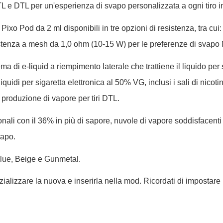
TL e DTL per un'esperienza di svapo personalizzata a ogni tiro
e Pixo Pod da 2 ml disponibili in tre opzioni di resistenza, tra 
tenza a mesh da 1,0 ohm (10-15 W) per le preferenze di svapo
tema di e-liquid a riempimento laterale che trattiene il liquido 
 liquidi per sigaretta elettronica al 50% VG, inclusi i sali di nic
roduzione di vapore per tiri DTL.
ionali con il 36% in più di sapore, nuvole di vapore soddisfacent
vapo.
Blue
, Beige e
Gunmetal
.
izializzare la nuova e inserirla nella mod. Ricordati di impostare