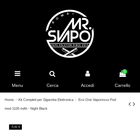
0
Menu
Cerca
Accedi
Carrello
Home
Kit Completi per Sigaretta Elettronica
Eco One Vaporesso Pod
mod 1100 mAh - Night Black
-5,91 €