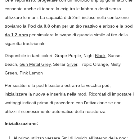
One Vaporesso, progettate con un morbido drip tip gommato che
consente anche di tenere la ecig tra le labbra o denti senza
utilizzare le mani. La capacità è di 2ml, incluse nella confezione
troviamo la
Pod da 0.8 ohm
per un tiro reattivo e arioso e la
pod
da 1.2 ohm
per simulare lo svapo di guancia simile al tiro della
sigaretta tradizionale.
Disponibile in tanti colori: Grape Purple, Night
Black
, Sunset
Beach
,
Gun Metal Grey
, Stellar
Silver
, Tropic Orange, Misty
Green, Pink Lemon
Per sostituire la
pod
ti basterà estrarre la vecchia pod,
inizializzare la nuova e inserirla nella mod. Ricordati di impostare i
wattaggi indicati prima di procedere con l'attivazione se non
utilizzi il riconoscimento automatico della resistenza
Inizializzazione:
Al primo utilizzo versare 5ml di liquido all'interno della pod;