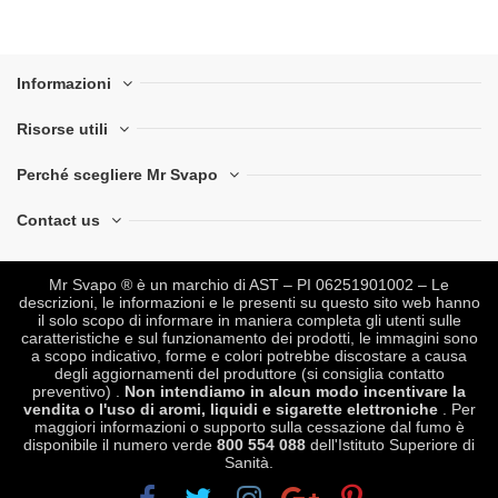
Informazioni
Risorse utili
Perché scegliere Mr Svapo
Contact us
Mr Svapo ® è un marchio di AST – PI 06251901002 – Le
descrizioni, le informazioni e le presenti su questo sito web hanno
il solo scopo di informare in maniera completa gli utenti sulle
caratteristiche e sul funzionamento dei prodotti, le immagini sono
a scopo indicativo, forme e colori potrebbe discostare a causa
degli aggiornamenti del produttore (si consiglia contatto
preventivo) .
Non intendiamo in alcun modo incentivare la
vendita o l'uso di aromi, liquidi e sigarette elettroniche
. Per
maggiori informazioni o supporto sulla cessazione dal fumo è
disponibile il numero verde
800 554 088
dell'Istituto Superiore di
Sanità.