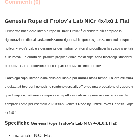
Commenti (0)
Genesis Rope di Frolov's Lab NiCr 4x4x0.1 Flat
Il concetto base delle mesh e rope di Dmitri Frolov è di rendere più semplice la
rigenerazione di qualsiasi atomizzatore rigenerabile genesis, senza continui hotspot o
hotleg. Frolov's Lab è sicuramente dei migliori fornitori di prodotti per lo svapo orientati
sulla mesh. La qualità dei prodotti proposti come mesh rope sono fuori dagli standard
produttivi. Cura e dedizione sono le parole chiavi di Dmitri Frolov.
Il catalogo rope, invece sono delle coil ideate per durare molto tempo. La loro struttura
studiata ad hoc per i genesis le rendono versatili, offrendo una produzione di vapore e
quindi sapore, nettamente superiore rispetto a qualsiasi rigenerazione fatta con filo
semplice come per esempio le Russian Genesis Rope by Dmitri Frolov Genesis Rope
4x4x0.1
Specifiche
:
Genesis Rope Frolov's Lab NiCr 4x4x0.1 Flat
materiale: NiCr Flat