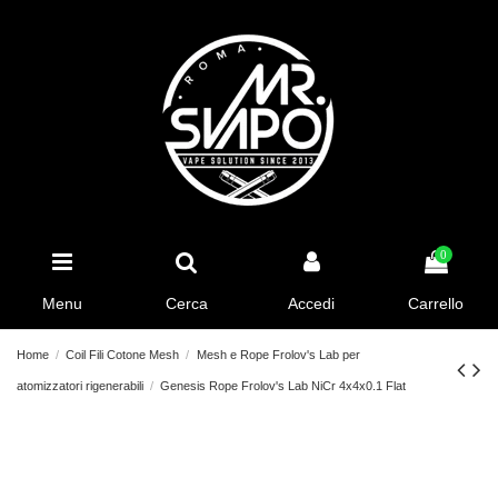
0
Menu
Cerca
Accedi
Carrello
Home
Coil Fili Cotone Mesh
Mesh e Rope Frolov's Lab per
atomizzatori rigenerabili
Genesis Rope Frolov's Lab NiCr 4x4x0.1 Flat