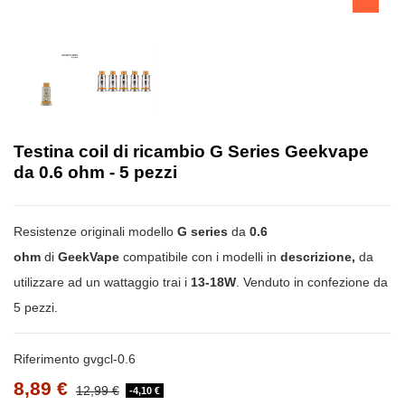
Testina coil di ricambio G Series Geekvape
da 0.6 ohm - 5 pezzi
Resistenze originali modello
G series
da
0.6
ohm
di
GeekVape
compatibile con i modelli in
descrizione,
da
utilizzare ad un wattaggio trai i
13-18W
. Venduto in confezione da
5 pezzi.
Riferimento
gvgcl-0.6
8,89 €
12,99 €
-4,10 €