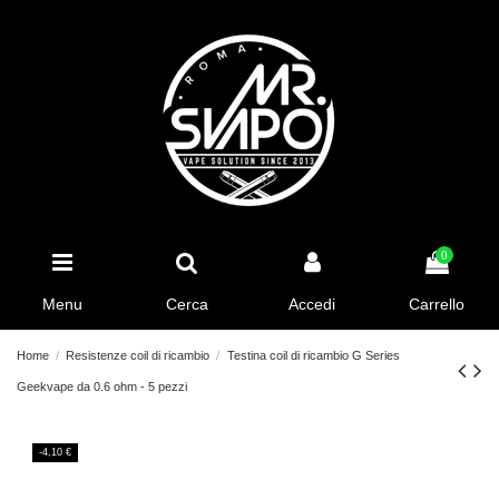
0
Menu
Cerca
Accedi
Carrello
Home
Resistenze coil di ricambio
Testina coil di ricambio G Series
Geekvape da 0.6 ohm - 5 pezzi
-4,10 €