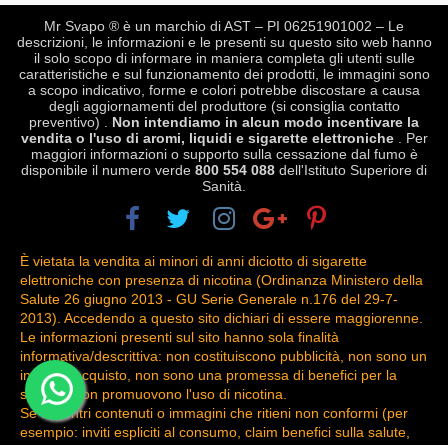
Mr Svapo ® è un marchio di AST – PI 06251901002 – Le
descrizioni, le informazioni e le presenti su questo sito web hanno
il solo scopo di informare in maniera completa gli utenti sulle
caratteristiche e sul funzionamento dei prodotti, le immagini sono
a scopo indicativo, forme e colori potrebbe discostare a causa
degli aggiornamenti del produttore (si consiglia contatto
preventivo) .
Non intendiamo in alcun modo incentivare la
vendita o l'uso di aromi, liquidi e sigarette elettroniche
. Per
maggiori informazioni o supporto sulla cessazione dal fumo è
disponibile il numero verde
800 554 088
dell'Istituto Superiore di
Sanità.
È vietata la vendita ai minori di anni diciotto di sigarette
elettroniche con presenza di nicotina (Ordinanza Ministero della
Salute 26 giugno 2013 - GU Serie Generale n.176 del 29-7-
2013). Accedendo a questo sito dichiari di essere maggiorenne.
Le informazioni presenti sul sito hanno sola finalità
informativa/descrittiva: non costituiscono pubblicità, non sono un
invito all'acquisto, non sono una promessa di benefici per la
salute e non promuovono l'uso di nicotina.
Se riscontri contenuti o immagini che ritieni non conformi (per
esempio: inviti espliciti al consumo, claim benefici sulla salute,