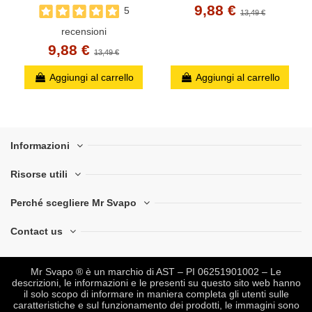
9,88 €
5
13,49 €
recensioni
9,88 €
13,49 €
Aggiungi al carrello
Aggiungi al carrello
Informazioni
Risorse utili
Perché scegliere Mr Svapo
Contact us
Mr Svapo ® è un marchio di AST – PI 06251901002 – Le
descrizioni, le informazioni e le presenti su questo sito web hanno
il solo scopo di informare in maniera completa gli utenti sulle
caratteristiche e sul funzionamento dei prodotti, le immagini sono