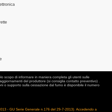
ettronica
ette
e
o scopo di informare in maniera completa gli utenti sulle
aggiornamenti del produttore (si consiglia contatto preventivo) .
ni o supporto sulla cessazione dal fumo è disponibile il numero
gno 2013 - GU Serie Generale n.176 del 29-7-2013). Accedendo a