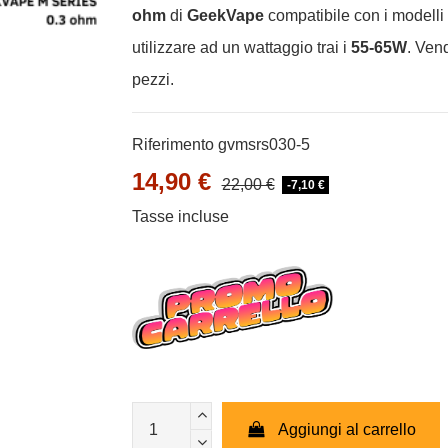
ohm
di
GeekVape
compatibile con i modelli
utilizzare ad un wattaggio trai i
55-65W
. Ven
pezzi.
Riferimento
gvmsrs030-5
14,90 €
22,00 €
-7,10 €
Tasse incluse
Aggiungi al carrello