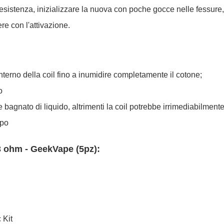
a resistenza, inizializzare la nuova con poche gocce nelle fessure
re con l'attivazione.
interno della coil fino a inumidire completamente il cotone;
o
bagnato di liquido, altrimenti la coil potrebbe irrimediabilmente
apo
.3 ohm - GeekVape (5pz):
 Kit