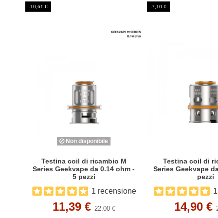
-10,61 €
-7,10 €
Non disponibile
Testina coil di ricambio M
Testina coil di 
Series Geekvape da 0.14 ohm -
Series Geekvape da
5 pezzi
pezzi
1 recensione
1
11,39 €
14,90 €
22,00 €