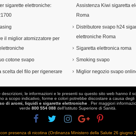
er sigarette elettroniche:
Assistenza Kiwi sigaretta el
21700
Roma
asing
Distributore svapo h24 sigar
elettroniche Roma
e il miglior atomizzatore per
elettroniche
Sigaretta elettronica roma
 tuo cotone svapo
Smoking svapo
 scelta del filo per rigenerare
Miglior negozio svapo onlin
crizioni, le informazioni e le presenti su questo sito web hanno il sol
no a scopo indicativo, forme e colori potrebbe discostare a causa degli 
 di aromi, liquidi e sigarette elettroniche
. Per maggiori informazio
verde
800 554 088
dell'Istituto Superiore di Sanità.
niche con presenza di nicotina (Ordinanza Ministero della Salute 26 giu