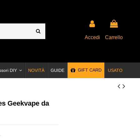
Accedi
Carrello
GIFT CARD
ssori DIY
NOVITÀ
GUIDE
USATO
ies Geekvape da
3