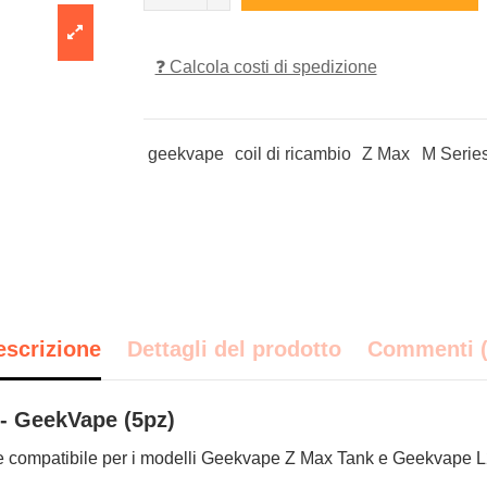
❓ Calcola costi di spedizione
geekvape
coil di ricambio
Z Max
M Serie
escrizione
Dettagli del prodotto
Commenti (
 - GeekVape (5pz)
e compatibile per i modelli Geekvape Z Max Tank e Geekvape L