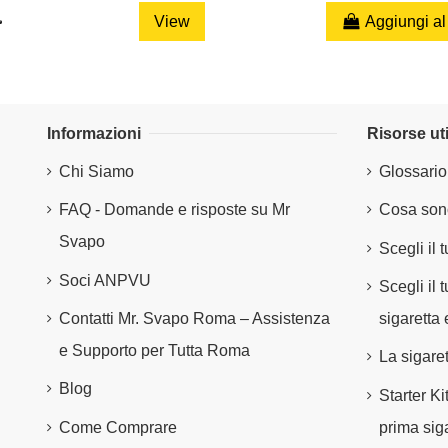
View
Aggiungi al
Informazioni
Risorse uti
Chi Siamo
Glossario
FAQ - Domande e risposte su Mr
Cosa sono
Svapo
Scegli il 
Soci ANPVU
Scegli il
Contatti Mr. Svapo Roma – Assistenza
sigaretta 
e Supporto per Tutta Roma
La sigare
Blog
Starter Ki
Come Comprare
prima siga