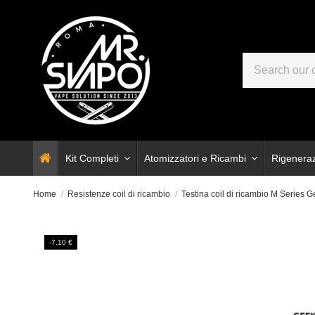
Kit Completi
Atomizzatori e Ricambi
Rigenera
Home
Resistenze coil di ricambio
Testina coil di ricambio M Series 
-7,10 €