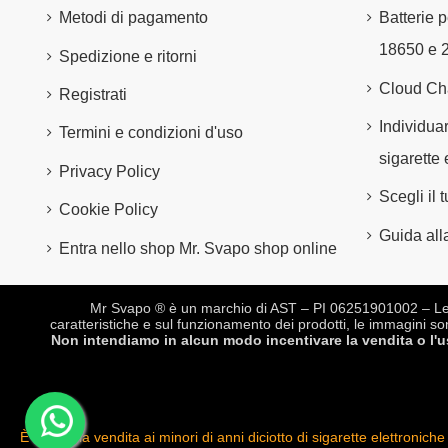
Metodi di pagamento
Batterie p
18650 e 
Spedizione e ritorni
Cloud Ch
Registrati
Individuar
Termini e condizioni d'uso
sigarette 
Privacy Policy
Scegli il
Cookie Policy
Guida alla
Entra nello shop Mr. Svapo shop online
Mr Svapo ® è un marchio di AST – PI 06251901002 – Le des
caratteristiche e sul funzionamento dei prodotti, le immagini so
Non intendiamo in alcun modo incentivare la vendita o l'uso
È vietata la vendita ai minori di anni diciotto di sigarette elettro