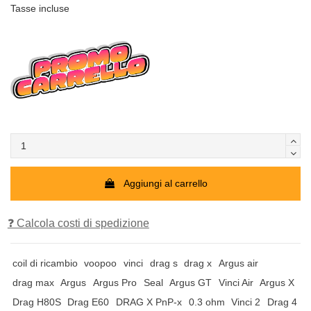
Tasse incluse
Aggiungi al carrello
❓ Calcola costi di spedizione
coil di ricambio
voopoo
vinci
drag s
drag x
Argus air
drag max
Argus
Argus Pro
Seal
Argus GT
Vinci Air
Argus X
Drag H80S
Drag E60
DRAG X PnP-x
0.3 ohm
Vinci 2
Drag 4