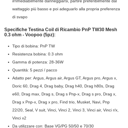
irrimediabilmente danneggiarsi, partire preferibilmente dal
wattaggio più basso e poi adeguarlo alla propria preferenza
di svapo
Specifiche Testina Coil di Ricambio PnP TW30 Mesh
0.3 ohm - Voopoo (5pz):
Tipo di bobina: PnP TW
Resistenza bobina: 0.3 ohm
Gamma di potenza: 28-36W
Quantità: 5 pezzi / pacco
Adatto per: Argus, Argus air, Argus GT, Argus pro, Argus x,
Doric 60, Drag 4, Drag baby, Drag h40, Drag h80s, Drag
e60, Drag max, Drag s, Drag s Pnp-x, Drag s pro, Drag x,
Drag x Pnp-x, Drag x pro, Find trio, Musket, Navi, Pnp
22/20, Seal, V suit, Vinci, Vinci 2, Vinci 3, Vinci air, Vinci r/x,
Vinci x2
Da utilizzare con: Base VG/PG 50/50 e 70/30