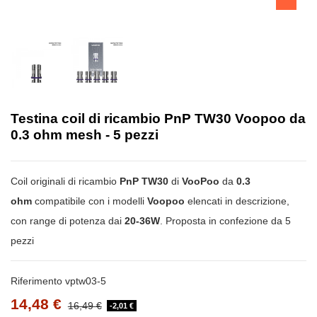
Testina coil di ricambio PnP TW30 Voopoo da
0.3 ohm mesh - 5 pezzi
Coil originali di ricambio
PnP TW30
di
VooPoo
da
0.3
ohm
compatibile con i modelli
Voopoo
elencati in descrizione,
con range di potenza dai
20-36W
. Proposta in confezione da 5
pezzi
Riferimento
vptw03-5
14,48 €
16,49 €
-2,01 €