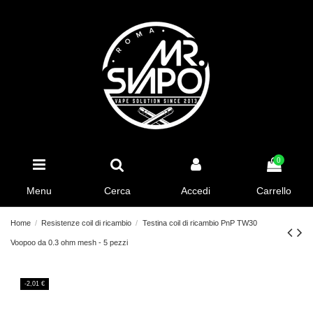
0
Menu
Cerca
Accedi
Carrello
Home
Resistenze coil di ricambio
Testina coil di ricambio PnP TW30
Voopoo da 0.3 ohm mesh - 5 pezzi
-2,01 €