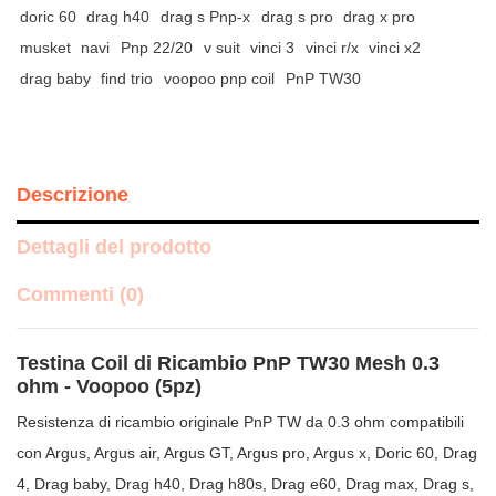
doric 60
drag h40
drag s Pnp-x
drag s pro
drag x pro
musket
navi
Pnp 22/20
v suit
vinci 3
vinci r/x
vinci x2
drag baby
find trio
voopoo pnp coil
PnP TW30
Descrizione
Dettagli del prodotto
Commenti (0)
Testina Coil di Ricambio PnP TW30 Mesh 0.3
ohm - Voopoo (5pz)
Resistenza di ricambio originale PnP TW da 0.3 ohm compatibili
con Argus, Argus air, Argus GT, Argus pro, Argus x, Doric 60, Drag
4, Drag baby, Drag h40, Drag h80s, Drag e60, Drag max, Drag s,