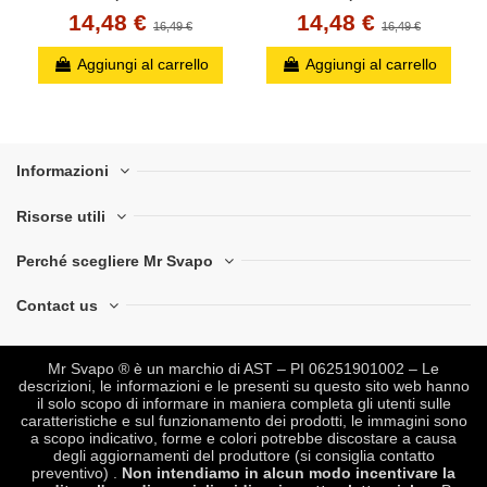
14,48 €
14,48 €
16,49 €
16,49 €
Aggiungi al carrello
Aggiungi al carrello
Informazioni
Risorse utili
Perché scegliere Mr Svapo
Contact us
Mr Svapo ® è un marchio di AST – PI 06251901002 – Le
descrizioni, le informazioni e le presenti su questo sito web hanno
il solo scopo di informare in maniera completa gli utenti sulle
caratteristiche e sul funzionamento dei prodotti, le immagini sono
a scopo indicativo, forme e colori potrebbe discostare a causa
degli aggiornamenti del produttore (si consiglia contatto
preventivo) .
Non intendiamo in alcun modo incentivare la