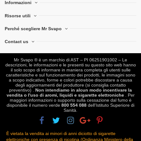
Informazioni
Risorse utili
Perché scegliere Mr Svapo
Contact us
Mr Svapo ® è un marchio di AST – PI 06251901002 – Le
descrizioni, le informazioni e le presenti su questo sito web hanno
il solo scopo di informare in maniera completa gli utenti sulle
caratteristiche e sul funzionamento dei prodotti, le immagini sono
a scopo indicativo, forme e colori potrebbe discostare a causa
degli aggiornamenti del produttore (si consiglia contatto
preventivo) .
Non intendiamo in alcun modo incentivare la
vendita o l'uso di aromi, liquidi e sigarette elettroniche
. Per
maggiori informazioni o supporto sulla cessazione dal fumo è
disponibile il numero verde
800 554 088
dell'Istituto Superiore di
Sanità.
È vietata la vendita ai minori di anni diciotto di sigarette
elettroniche con presenza di nicotina (Ordinanza Ministero della