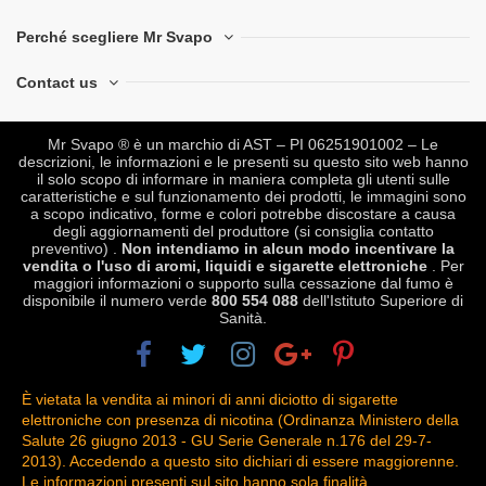
Perché scegliere Mr Svapo
Contact us
Mr Svapo ® è un marchio di AST – PI 06251901002 – Le
descrizioni, le informazioni e le presenti su questo sito web hanno
il solo scopo di informare in maniera completa gli utenti sulle
caratteristiche e sul funzionamento dei prodotti, le immagini sono
a scopo indicativo, forme e colori potrebbe discostare a causa
degli aggiornamenti del produttore (si consiglia contatto
preventivo) .
Non intendiamo in alcun modo incentivare la
vendita o l'uso di aromi, liquidi e sigarette elettroniche
. Per
maggiori informazioni o supporto sulla cessazione dal fumo è
disponibile il numero verde
800 554 088
dell'Istituto Superiore di
Sanità.
È vietata la vendita ai minori di anni diciotto di sigarette
elettroniche con presenza di nicotina (Ordinanza Ministero della
Salute 26 giugno 2013 - GU Serie Generale n.176 del 29-7-
2013). Accedendo a questo sito dichiari di essere maggiorenne.
Le informazioni presenti sul sito hanno sola finalità