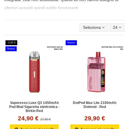
ulteriori acquisti quindi subito funzionanti.
Seleziona
24
-3,00 €
Nuovo
Nuovo
Vaporesso Luxe Q3 1450mAh
DotPod Max Lite 2100mAh
Pod Mod Sigaretta elettronica -
Dotmod - Red
Birkin Red
24,90 €
29,90 €
27,90 €