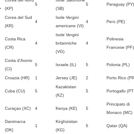
Corea del Nord
Isole Salomone
5
5
Paraguay (PY
(KP)
(SB)
Corea del Sud
Isole Vergini
4
4
Perù (PE)
(KR)
americane (VI)
Isole Vergini
Costa Rica
Polinesia
4
britanniche
4
(CR)
Francese (PF)
(VG)
Costa d'Avorio
5
Israele (IL)
5
Polonia (PL)
(CI)
Croazia (HR)
1
Jersey (JE)
2
Porto Rico (P
Kazakistan
Cuba (CU)
5
5
Portogallo (PT
(KZ)
Principato di
Curaçao (XC)
4
Kenya (KE)
5
Monaco (MC)
Danimarca
Kirghizistan
1
5
Qatar (QA)
(DK)
(KG)