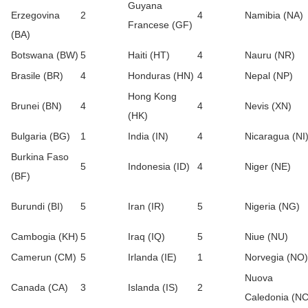
Guyana
Erzegovina
2
4
Namibia (NA)
Francese (GF)
(BA)
Botswana (BW)
5
Haiti (HT)
4
Nauru (NR)
Brasile (BR)
4
Honduras (HN)
4
Nepal (NP)
Hong Kong
Brunei (BN)
4
4
Nevis (XN)
(HK)
Bulgaria (BG)
1
India (IN)
4
Nicaragua (NI
Burkina Faso
5
Indonesia (ID)
4
Niger (NE)
(BF)
Burundi (BI)
5
Iran (IR)
5
Nigeria (NG)
Cambogia (KH)
5
Iraq (IQ)
5
Niue (NU)
Camerun (CM)
5
Irlanda (IE)
1
Norvegia (NO)
Nuova
Canada (CA)
3
Islanda (IS)
2
Caledonia (NC