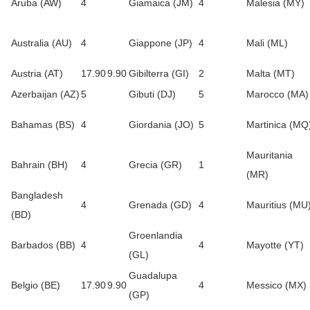
Aruba (AW)
4
Giamaica (JM)
4
Malesia (MY)
Australia (AU)
4
Giappone (JP)
4
Mali (ML)
Austria (AT)
17.90
9.90
Gibilterra (GI)
2
Malta (MT)
Azerbaijan (AZ)
5
Gibuti (DJ)
5
Marocco (MA)
Bahamas (BS)
4
Giordania (JO)
5
Martinica (MQ
Mauritania
Bahrain (BH)
4
Grecia (GR)
1
(MR)
Bangladesh
4
Grenada (GD)
4
Mauritius (MU
(BD)
Groenlandia
Barbados (BB)
4
4
Mayotte (YT)
(GL)
Guadalupa
Belgio (BE)
17.90
9.90
4
Messico (MX)
(GP)