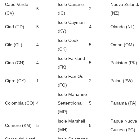
Capo Verde
Isole Canarie
Nuova Zeland
5
2
(CV)
(IC)
(NZ)
Isole Cayman
Ciad (TD)
5
4
Olanda (NL)
(KY)
Isole Cook
Cile (CL)
4
5
Oman (OM)
(CK)
Isole Falkland
Cina (CN)
4
5
Pakistan (PK)
(FK)
Isole Fær Øer
Cipro (CY)
1
2
Palau (PW)
(FO)
Isole Marianne
Colombia (CO)
4
Settentrionali
5
Panamá (PA)
(MP)
Isole Marshall
Papua Nuova
Comore (KM)
5
5
(MH)
Guinea (PG)