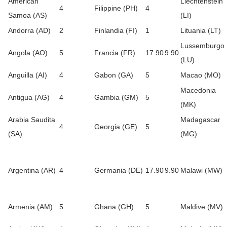
American
Liechtenstein
4
Filippine (PH)
4
Samoa (AS)
(LI)
Andorra (AD)
2
Finlandia (FI)
1
Lituania (LT)
Lussemburgo
Angola (AO)
5
Francia (FR)
17.90
9.90
(LU)
Anguilla (AI)
4
Gabon (GA)
5
Macao (MO)
Macedonia
Antigua (AG)
4
Gambia (GM)
5
(MK)
Arabia Saudita
Madagascar
4
Georgia (GE)
5
(SA)
(MG)
Argentina (AR)
4
Germania (DE)
17.90
9.90
Malawi (MW)
Armenia (AM)
5
Ghana (GH)
5
Maldive (MV)