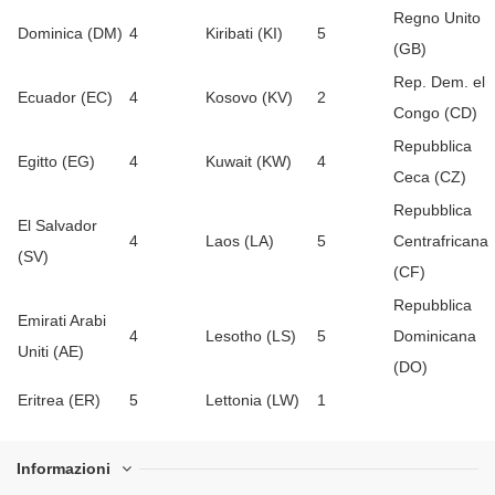
Regno Unito
Dominica (DM)
4
Kiribati (KI)
5
(GB)
Rep. Dem. el
Ecuador (EC)
4
Kosovo (KV)
2
Congo (CD)
Repubblica
Egitto (EG)
4
Kuwait (KW)
4
Ceca (CZ)
Repubblica
El Salvador
4
Laos (LA)
5
Centrafricana
(SV)
(CF)
Repubblica
Emirati Arabi
4
Lesotho (LS)
5
Dominicana
Uniti (AE)
(DO)
Eritrea (ER)
5
Lettonia (LW)
1
Informazioni