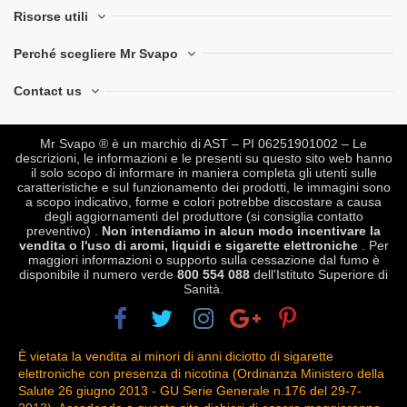
Risorse utili
Perché scegliere Mr Svapo
Contact us
Mr Svapo ® è un marchio di AST – PI 06251901002 – Le
descrizioni, le informazioni e le presenti su questo sito web hanno
il solo scopo di informare in maniera completa gli utenti sulle
caratteristiche e sul funzionamento dei prodotti, le immagini sono
a scopo indicativo, forme e colori potrebbe discostare a causa
degli aggiornamenti del produttore (si consiglia contatto
preventivo) .
Non intendiamo in alcun modo incentivare la
vendita o l'uso di aromi, liquidi e sigarette elettroniche
. Per
maggiori informazioni o supporto sulla cessazione dal fumo è
disponibile il numero verde
800 554 088
dell'Istituto Superiore di
Sanità.
È vietata la vendita ai minori di anni diciotto di sigarette
elettroniche con presenza di nicotina (Ordinanza Ministero della
Salute 26 giugno 2013 - GU Serie Generale n.176 del 29-7-