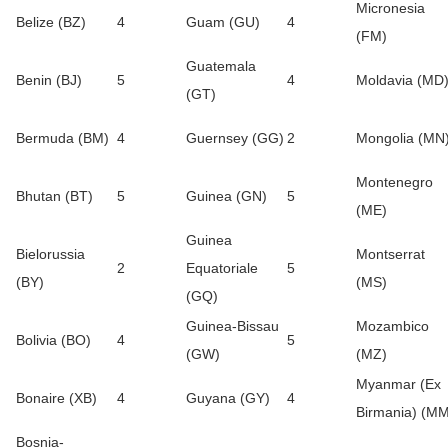
Micronesia
Belize (BZ)
4
Guam (GU)
4
(FM)
Guatemala
Benin (BJ)
5
4
Moldavia (MD
(GT)
Bermuda (BM)
4
Guernsey (GG)
2
Mongolia (MN
Montenegro
Bhutan (BT)
5
Guinea (GN)
5
(ME)
Guinea
Bielorussia
Montserrat
2
Equatoriale
5
(BY)
(MS)
(GQ)
Guinea-Bissau
Mozambico
Bolivia (BO)
4
5
(GW)
(MZ)
Myanmar (Ex
Bonaire (XB)
4
Guyana (GY)
4
Birmania) (MM
Bosnia-