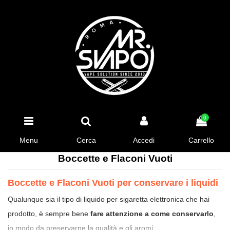
0
Menu
Cerca
Accedi
Carrello
Boccette e Flaconi Vuoti
Boccette e Flaconi Vuoti per conservare i liquidi
Qualunque sia il tipo di liquido per sigaretta elettronica che hai
prodotto, è sempre bene
fare attenzione a come conservarlo
,
in modo da preservarne la qualità e gli aromi.