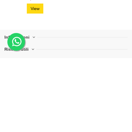
View
Informazioni
Risorse utili
Perché scegliere Mr Svapo
Contact us
Mr Svapo ® è un marchio di AST – PI 06251901002 – Le
descrizioni, le informazioni e le presenti su questo sito web hanno
il solo scopo di informare in maniera completa gli utenti sulle
caratteristiche e sul funzionamento dei prodotti, le immagini sono
a scopo indicativo, forme e colori potrebbe discostare a causa
degli aggiornamenti del produttore (si consiglia contatto
preventivo) .
Non intendiamo in alcun modo incentivare la
vendita o l'uso di aromi, liquidi e sigarette elettroniche
. Per
maggiori informazioni o supporto sulla cessazione dal fumo è