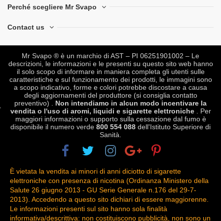
Perché scegliere Mr Svapo
Contact us
Mr Svapo ® è un marchio di AST – PI 06251901002 – Le
descrizioni, le informazioni e le presenti su questo sito web hanno
il solo scopo di informare in maniera completa gli utenti sulle
caratteristiche e sul funzionamento dei prodotti, le immagini sono
a scopo indicativo, forme e colori potrebbe discostare a causa
degli aggiornamenti del produttore (si consiglia contatto
preventivo) .
Non intendiamo in alcun modo incentivare la
vendita o l'uso di aromi, liquidi e sigarette elettroniche
. Per
maggiori informazioni o supporto sulla cessazione dal fumo è
disponibile il numero verde
800 554 088
dell'Istituto Superiore di
Sanità.
È vietata la vendita ai minori di anni diciotto di sigarette
elettroniche con presenza di nicotina (Ordinanza Ministero della
Salute 26 giugno 2013 - GU Serie Generale n.176 del 29-7-
2013). Accedendo a questo sito dichiari di essere maggiorenne.
Le informazioni presenti sul sito hanno sola finalità
informativa/descrittiva: non costituiscono pubblicità, non sono un