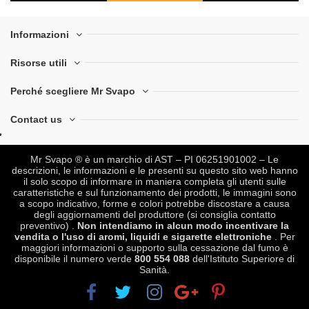
Informazioni
Risorse utili
Perché scegliere Mr Svapo
Contact us
Mr Svapo ® è un marchio di AST – PI 06251901002 – Le
descrizioni, le informazioni e le presenti su questo sito web hanno
il solo scopo di informare in maniera completa gli utenti sulle
caratteristiche e sul funzionamento dei prodotti, le immagini sono
a scopo indicativo, forme e colori potrebbe discostare a causa
degli aggiornamenti del produttore (si consiglia contatto
preventivo) .
Non intendiamo in alcun modo incentivare la
vendita o l'uso di aromi, liquidi e sigarette elettroniche
. Per
maggiori informazioni o supporto sulla cessazione dal fumo è
disponibile il numero verde
800 554 088
dell'Istituto Superiore di
Sanità.