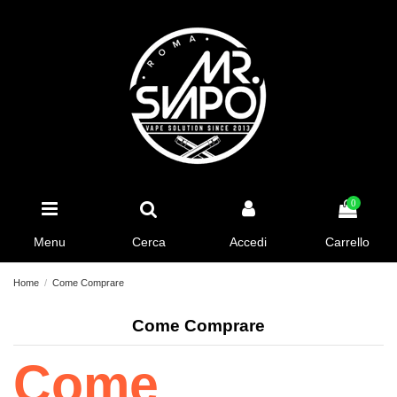
0
Menu
Cerca
Accedi
Carrello
Home
Come Comprare
Come Comprare
Come