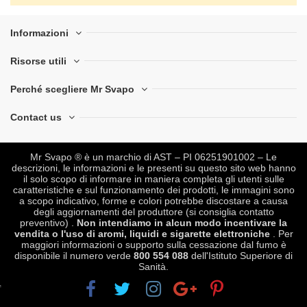
Informazioni
Risorse utili
Perché scegliere Mr Svapo
Contact us
Mr Svapo ® è un marchio di AST – PI 06251901002 – Le
descrizioni, le informazioni e le presenti su questo sito web hanno
il solo scopo di informare in maniera completa gli utenti sulle
caratteristiche e sul funzionamento dei prodotti, le immagini sono
a scopo indicativo, forme e colori potrebbe discostare a causa
degli aggiornamenti del produttore (si consiglia contatto
preventivo) .
Non intendiamo in alcun modo incentivare la
vendita o l'uso di aromi, liquidi e sigarette elettroniche
. Per
maggiori informazioni o supporto sulla cessazione dal fumo è
disponibile il numero verde
800 554 088
dell'Istituto Superiore di
Sanità.