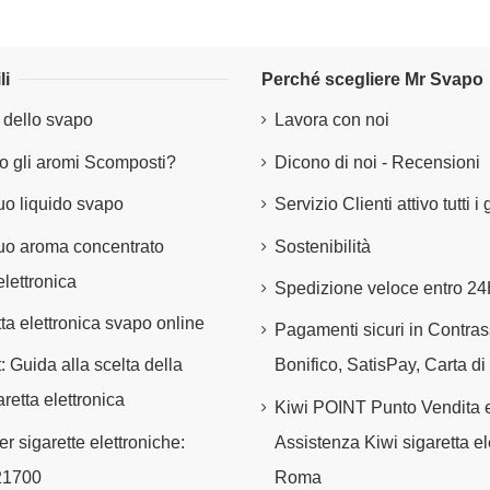
li
Perché scegliere Mr Svapo
 dello svapo
Lavora con noi
 gli aromi Scomposti?
Dicono di noi - Recensioni
tuo liquido svapo
Servizio Clienti attivo tutti i
 tuo aroma concentrato
Sostenibilità
elettronica
Spedizione veloce entro 2
tta elettronica svapo online
Pagamenti sicuri in Contra
t: Guida alla scelta della
Bonifico, SatisPay, Carta di
retta elettronica
Kiwi POINT Punto Vendita 
er sigarette elettroniche:
Assistenza Kiwi sigaretta el
21700
Roma