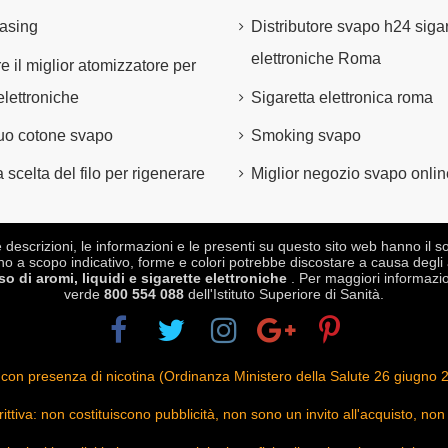
asing
Distributore svapo h24 sigar
elettroniche Roma
e il miglior atomizzatore per
elettroniche
Sigaretta elettronica roma
 tuo cotone svapo
Smoking svapo
 scelta del filo per rigenerare
Miglior negozio svapo onlin
crizioni, le informazioni e le presenti su questo sito web hanno il sol
no a scopo indicativo, forme e colori potrebbe discostare a causa degli 
 di aromi, liquidi e sigarette elettroniche
. Per maggiori informazio
verde
800 554 088
dell'Istituto Superiore di Sanità.
niche con presenza di nicotina (Ordinanza Ministero della Salute 26 giu
crittiva: non costituiscono pubblicità, non sono un invito all'acquisto,