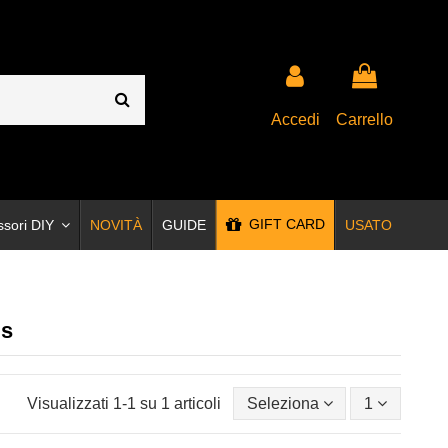
Accedi
Carrello
GIFT CARD
ssori DIY
NOVITÀ
GUIDE
USATO
ds
Visualizzati 1-1 su 1 articoli
Seleziona
1