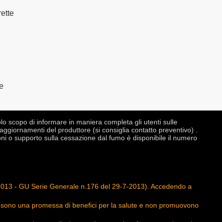
ette
e
o scopo di informare in maniera completa gli utenti sulle
aggiornamenti del produttore (si consiglia contatto preventivo) .
ni o supporto sulla cessazione dal fumo è disponibile il numero
gno 2013 - GU Serie Generale n.176 del 29-7-2013). Accedendo a
 non sono una promessa di benefici per la salute e non promuovono