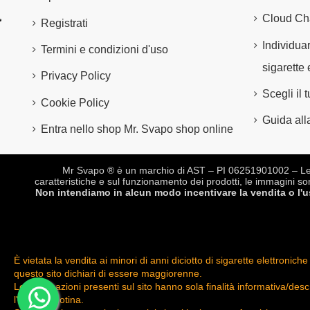
Cloud Ch
Registrati
Individuar
Termini e condizioni d'uso
sigarette 
Privacy Policy
Scegli il
Cookie Policy
Guida alla
Entra nello shop Mr. Svapo shop online
Mr Svapo ® è un marchio di AST – PI 06251901002 – Le des
caratteristiche e sul funzionamento dei prodotti, le immagini so
Non intendiamo in alcun modo incentivare la vendita o l'uso
È vietata la vendita ai minori di anni diciotto di sigarette elettro
questo sito dichiari di essere maggiorenne.
Le informazioni presenti sul sito hanno sola finalità informativa/des
l'uso di nicotina.