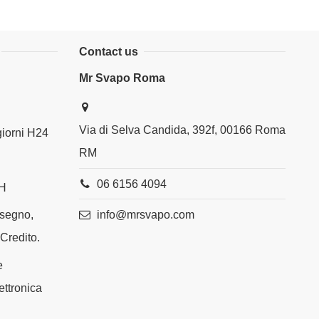
Contact us
Mr Svapo Roma
Via di Selva Candida, 392f, 00166 Roma
 giorni H24
RM
06 6156 4094
4H
info@mrsvapo.com
ssegno,
 Credito.
e
ettronica