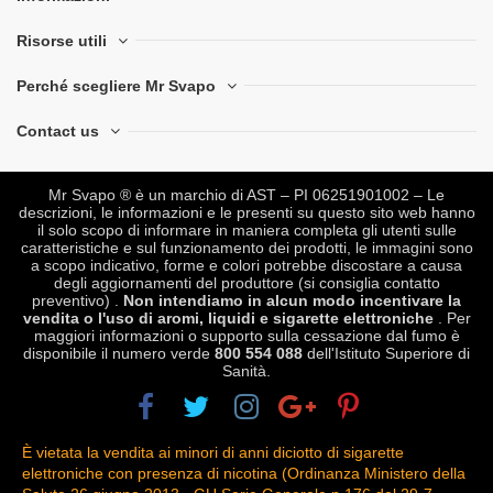
Risorse utili
Perché scegliere Mr Svapo
Contact us
Mr Svapo ® è un marchio di AST – PI 06251901002 – Le
descrizioni, le informazioni e le presenti su questo sito web hanno
il solo scopo di informare in maniera completa gli utenti sulle
caratteristiche e sul funzionamento dei prodotti, le immagini sono
a scopo indicativo, forme e colori potrebbe discostare a causa
degli aggiornamenti del produttore (si consiglia contatto
preventivo) .
Non intendiamo in alcun modo incentivare la
vendita o l'uso di aromi, liquidi e sigarette elettroniche
. Per
maggiori informazioni o supporto sulla cessazione dal fumo è
disponibile il numero verde
800 554 088
dell'Istituto Superiore di
Sanità.
È vietata la vendita ai minori di anni diciotto di sigarette
elettroniche con presenza di nicotina (Ordinanza Ministero della