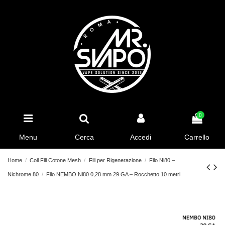
0
Menu
Cerca
Accedi
Carrello
Home
Coil Fili Cotone Mesh
Fili per Rigenerazione
Filo Ni80 –
Nichrome 80
Filo NEMBO Ni80 0,28 mm 29 GA – Rocchetto 10 metri