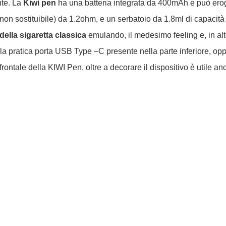
nte. La
Kiwi pen
ha una batteria integrata da 400mAh e può er
n sostituibile) da 1.2ohm, e un serbatoio da 1.8ml di capacità con
 della sigaretta classica
emulando, il medesimo feeling e, in alte
 la pratica porta USB Type –C presente nella parte inferiore, opp
ontale della KIWI Pen, oltre a decorare il dispositivo è utile anc