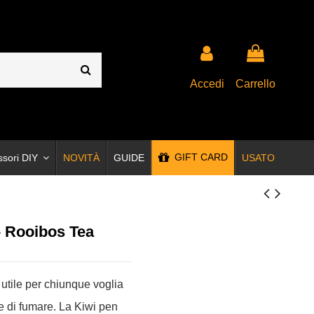
Accedi
Carrello
GIFT CARD
ssori DIY
NOVITÀ
GUIDE
USATO
- Rooibos Tea
 utile per chiunque voglia
re di fumare. La Kiwi pen