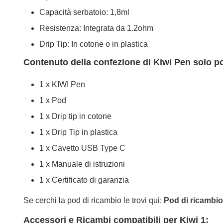
Capacità serbatoio: 1,8ml
Resistenza: Integrata da 1.2ohm
Drip Tip: In cotone o in plastica
Contenuto della confezione di Kiwi Pen solo po
1 x KIWI Pen
1 x Pod
1 x Drip tip in cotone
1 x Drip Tip in plastica
1 x Cavetto USB Type C
1 x Manuale di istruzioni
1 x Certificato di garanzia
Se cerchi la pod di ricambio le trovi qui:
Pod di ricambio
Accessori e Ricambi compatibili per Kiwi 1: