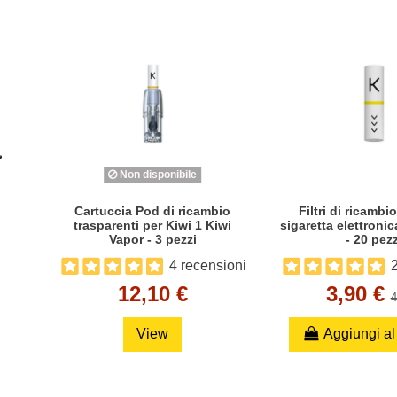
Non disponibile
Cartuccia Pod di ricambio
Filtri di ricambi
trasparenti per Kiwi 1 Kiwi
sigaretta elettroni
Vapor - 3 pezzi
- 20 pezz
4 recensioni
2
12,10 €
3,90 €
4
View
Aggiungi al