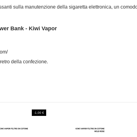
eressanti sulla manutenzione della sigaretta elettronica, un comod
wer Bank - Kiwi Vapor
com/
l retro della confezione.
-1,00 €